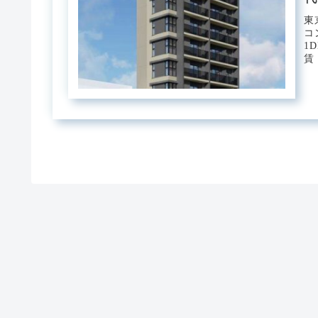
東
コ
1
賃