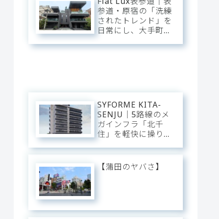
Fiat Lux表参道｜表
緑に憩う、機能美あ
参道・原宿の「洗練
ふれるスタイリッシ
されたトレンド」を
ュ・ベース。
日常にし、大手町・
渋谷・銀座へダイレ
クト。神宮前の邸宅
街に佇む、光と意匠
が交差するプレミア
ム・スタイリッシュ
ベース。
SYFORME KITA-
SENJU｜5路線のメ
ガインフラ「北千
住」を軽快に操り、
大手町・日比谷・上
野へダイレクト。駅
前の圧倒的な躍動
【蒲田のヤバさ】
と、分譲仕様の「洗
練された静穏」が美
しくリンクするスタ
イリッシュ・ベー
ス。