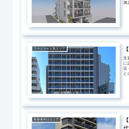
満
ー
【
ファミリー人気エリア
文
に
近
と
が
【
単身者向けエリア
代