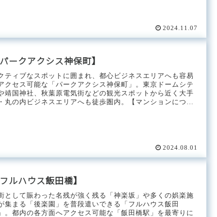
そうです。【マ...
2024.11.07
パークアクシス神保町】
クティブなスポットに囲まれ、都心ビジネスエリアへも容易
アクセス可能な「パークアクシス神保町」。東京ドームシテ
や靖国神社、秋葉原電気街などの観光スポットから近く大手
・丸の内ビジネスエリアへも徒歩圏内。【マンションについ
】名称パークア...
2024.08.01
フルハウス飯田橋】
街として賑わった名残が強く残る「神楽坂」や多くの娯楽施
が集まる「後楽園」を普段遣いできる「フルハウス飯田
」。都内の各方面へアクセス可能な「飯田橋駅」を最寄りに