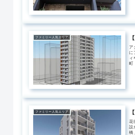
き
【
ファミリー人気エリア
ア
に
ィ
町
て
【
ファミリー人気エリア
花
設
橋