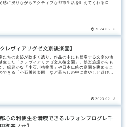
足感に浸りながらアクティブな都市生活を叶えてくれるロケ
ションです。【マン...
2024.06.16
クレヴィアリグゼ文京後楽園】
豪たちの史跡が数多く残り、作品の中にも登場する文京の地
誕生した「クレヴィアリグゼ文京後楽園」。娯楽施設からも
く、緑豊かな「小石川植物園」や日本伝統の庭園を眺めるこ
のできる「小石川後楽園」など暮らしの中に癒やしと遊び心
織りなす生活環...
2023.02.18
都心の利便生を満喫できるルフォンプログレ千
田御茶ノ水】