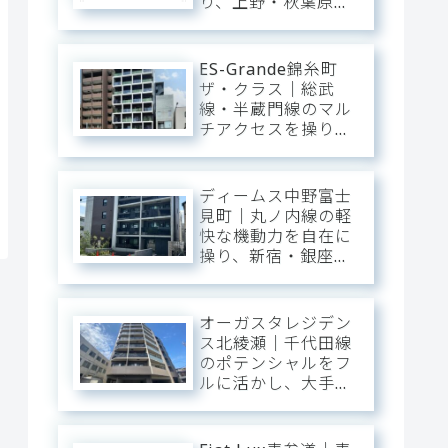
り、上野・秋葉原・
銀座へダイレクト。
三ノ輪の「味わい深
い情緒」を普段使い
ES-Grande錦糸町
にし、静穏な私域に
ザ・クラス｜総武
寛ぐアーバン・ベー
線・半蔵門線のマル
ス。
チアクセスを操り、
大手町・東京・渋谷
へ一直線。錦糸町の
「先進インフラ」を
ディームス中野富士
普段使いにし、静穏
見町｜丸ノ内線の軽
な私域に寛ぐアーバ
快な機動力を自在に
ン・ベース。
操り、新宿・銀座・
大手町へ一直線。中
野・弥生町の「静穏
な平穏」に還る、洗
オーガスタレジデン
練のアーバン・スタ
ス北綾瀬｜千代田線
イリッシュベース。
のポテンシャルをフ
ルに活かし、大手
町・日比谷・表参道
へダイレクト。東和
の「閑静な平穏」と