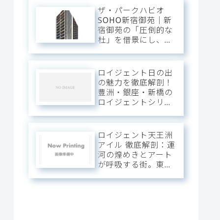
ザ・パークハビオ
SOHO新宿御苑｜新
宿御苑の「圧倒的な
杜」を借景にし、新
宿中枢の躍動を手の
内に収める。職住の
境界を美しく溶か
ロイジェント日の出
す、三菱地所レジデ
の魅力を徹底解剖！
ンスが贈るハイエン
豊洲・銀座・新橋の
ドSOHOステージ。
ロイジェントシリー
ズと比較
ロイジェント天王洲
アイル 徹底解剖：運
河の煌めきとアート
が呼吸する街。東京
の「水辺の最前線」
を私有する、プレミ
アムな日常。