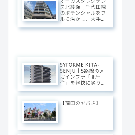
オーガスタレジデン
練のアーバン・スタ
ス北綾瀬｜千代田線
イリッシュベース。
のポテンシャルをフ
ルに活かし、大手
町・日比谷・表参道
へダイレクト。東和
の「閑静な平穏」と
緑に憩う、機能美あ
ふれるスタイリッシ
ュ・ベース。
SYFORME KITA-
SENJU｜5路線のメ
ガインフラ「北千
住」を軽快に操り、
大手町・日比谷・上
野へダイレクト。駅
前の圧倒的な躍動
【蒲田のヤバさ】
と、分譲仕様の「洗
練された静穏」が美
しくリンクするスタ
イリッシュ・ベー
ス。