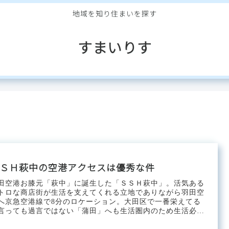
地域を知り住まいを探す
すまいりす
ＳＨ萩中の空港アクセスは優秀な件
田空港お膝元「萩中」に誕生した「ＳＳＨ萩中」。活気ある
トロな商店街が生活を支えてくれる立地でありながら羽田空
へ京急空港線で8分のロケーション。大田区で一番栄えてる
言っても過言ではない「蒲田」へも生活圏内のため生活必需
やちょっとした...