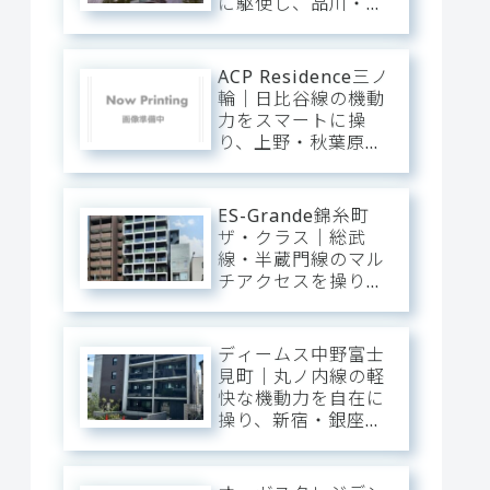
に駆使し、品川・渋
谷・新宿へ直行。目
黒川のほとりに輝
く、タワーの解放感
ACP Residence三ノ
と静穏を纏うプレミ
輪｜日比谷線の機動
アム・ベース。
力をスマートに操
り、上野・秋葉原・
銀座へダイレクト。
三ノ輪の「味わい深
い情緒」を普段使い
ES-Grande錦糸町
にし、静穏な私域に
ザ・クラス｜総武
寛ぐアーバン・ベー
線・半蔵門線のマル
ス。
チアクセスを操り、
大手町・東京・渋谷
へ一直線。錦糸町の
「先進インフラ」を
ディームス中野富士
普段使いにし、静穏
見町｜丸ノ内線の軽
な私域に寛ぐアーバ
快な機動力を自在に
ン・ベース。
操り、新宿・銀座・
大手町へ一直線。中
野・弥生町の「静穏
な平穏」に還る、洗