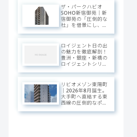
ザ・パークハビオ
SOHO新宿御苑｜新
宿御苑の「圧倒的な
杜」を借景にし、新
宿中枢の躍動を手の
内に収める。職住の
境界を美しく溶か
ロイジェント日の出
す、三菱地所レジデ
の魅力を徹底解剖！
ンスが贈るハイエン
豊洲・銀座・新橋の
ドSOHOステージ。
ロイジェントシリー
ズと比較
リビオメゾン東陽町
｜2026年8月誕生。
大手町へ直結する東
西線の圧倒的なポテ
ンシャルを使いこな
し、江東の「豊かな
潤い」に憩う。真夏
の光が躍動する次世
代のスマート・ベー