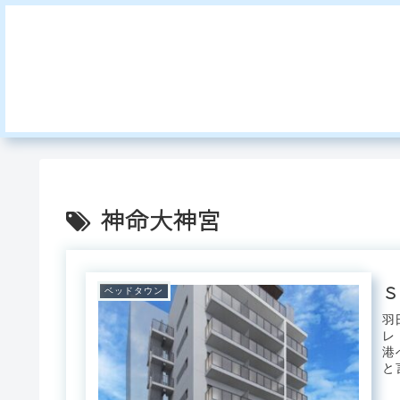
神命大神宮
Ｓ
ベッドタウン
羽
レ
港
と
品