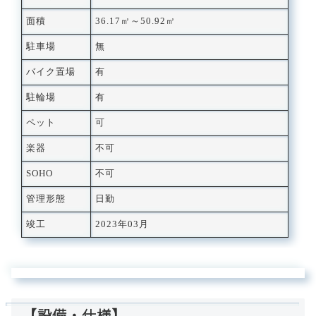
面積
36.17㎡～50.92㎡
駐車場
無
バイク置場
有
駐輪場
有
ペット
可
楽器
不可
SOHO
不可
管理形態
日勤
竣工
2023年03月
【設備・仕様】