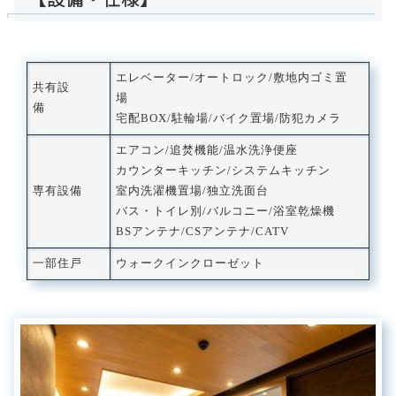
エレベーター/オートロック/敷地内ゴミ置
共有設
場
備
宅配BOX/駐輪場/バイク置場/防犯カメラ
エアコン/追焚機能/温水洗浄便座
カウンターキッチン/システムキッチン
専有設備
室内洗濯機置場/独立洗面台
バス・トイレ別/バルコニー/浴室乾燥機
BSアンテナ/CSアンテナ/CATV
一部住戸
ウォークインクローゼット