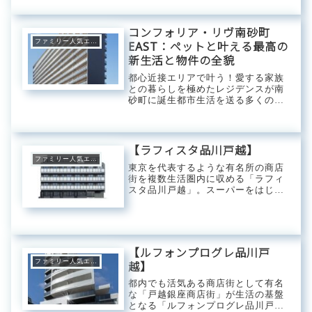
枢」でもあります。しかし、その機
能的な顔のすぐ裏側には、広大な公
園や整備された遊歩道が広がり、家
コンフォリア・リヴ南砂町
族や単身者が穏やか...
ファミリー人気エリア
EAST：ペットと叶える最高の
新生活と物件の全貌
都心近接エリアで叶う！愛する家族
との暮らしを極めたレジデンスが南
砂町に誕生都市生活を送る多くのペ
ットオーナー様にとって、物件探し
は常に「理想と現実のギャップ」と
の戦いです。都心に近く、利便性の
高い場所で、大切な家族であるペッ
【ラフィスタ品川戸越】
トとストレスなく...
ファミリー人気エリア
東京を代表するような有名所の商店
街を複数生活圏内に収める「ラフィ
スタ品川戸越」。スーパーをはじめ
ドラッグストアやコンビニも物件周
辺に数多く点在。商店街内には肉
屋、魚屋、八百屋などの専門店はも
ちろん大手チェーン店の飲食店や個
人で営業しているこ...
【ルフォンプログレ品川戸
ファミリー人気エリア
越】
都内でも活気ある商店街として有名
な「戸越銀座商店街」が生活の基盤
となる「ルフォンプログレ品川戸