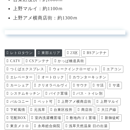
上野マルイ：約1100ｍ
上野アメ横商店街：約1300ｍ
レトロタウン
東部エリア
23区
BSアンテナ
CATV
CSアンテナ
かっぱ橋道具街
つくばエクスプレス
ウォークインクローゼット
エアコン
エレベーター
オートロック
カウンターキッチン
カーシェア
クリオラベルヴィ
サウナ
サ活
サ道
システムキッチン
バイク置場
バス・トイレ別
バルコニー
ペット可
上野アメ横商店街
上野マルイ
下町風情
元浅草
台東区役所
商店街
大江戸線
宅配BOX
室内洗濯機置場
敷地内ゴミ置場
新御徒町
東京メトロ
永寿総合病院
浅草天然温泉 日の出湯