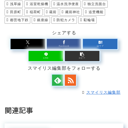
浅草線
浴室乾燥機
温水洗浄便座
独立洗面台
田原町
稲荷町
蔵前
藏前神社
追焚機能
都営地下鉄
銀座線
防犯カメラ
駐輪場
シェアする
X
Facebook
はてブ
LINE
コピー
スマイリス編集部をフォローする
スマイリス編集部
関連記事