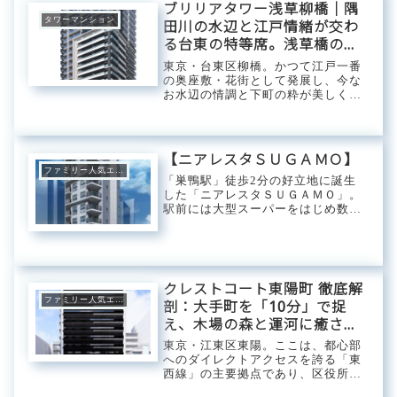
ブリリアタワー浅草柳橋｜隅
タワーマンション
田川の水辺と江戸情緒が交わ
る台東の特等席。浅草橋のマ
ルチアクセスを従え、都心の
東京・台東区柳橋。かつて江戸一番
中枢を鮮やかに操る、プレミ
の奥座敷・花街として発展し、今な
お水辺の情調と下町の粋が美しく受
アム・タワーベース。
け継がれる由緒正しきレジデンシャ
ル・エリア。隅田川と神田川が爽や
かに交差するこの歴史ある特等席
に、東京建物のフラッグシップブラ
【ニアレスタＳＵＧＡＭＯ】
ンドが誇る超高層タ...
ファミリー人気エリア
「巣鴨駅」徒歩2分の好立地に誕生
した「ニアレスタＳＵＧＡＭＯ」。
駅前には大型スーパーをはじめ数多
くの商業施設が集まるため日々の生
活で大幅な時短が可能。各主要都市
を結ぶJR山手線と都心方面へ伸びる
都営三田線が利用できるのもポイン
トです。【マン...
クレストコート東陽町 徹底解
ファミリー人気エリア
剖：大手町を「10分」で捉
え、木場の森と運河に癒され
る。2026年春、東陽町のニュ
東京・江東区東陽。ここは、都心部
ースタンダードが幕を上げ
へのダイレクトアクセスを誇る「東
西線」の主要拠点であり、区役所や
る。
運転免許試験場が集まる「街の中