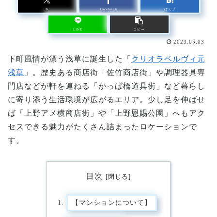
X
Facebook
はてブ
LINE
コピー
2023.05.03
下町風情が漂う浅草に誕生した「
クリオラベルヴィ元
浅草
」。歴史ある商店街「佐竹商店街」や調理器具専
門店などが軒を連ねる「かっぱ橋道具街」など暮らし
に寄り添う生活環境が広がるエリア。少し足を伸ばせ
ば「上野アメ横商店街」や「上野恩賜公園」へもアク
セスできる魅力がたくさん詰まったロケーションで
す。
目次
【マンションについて】