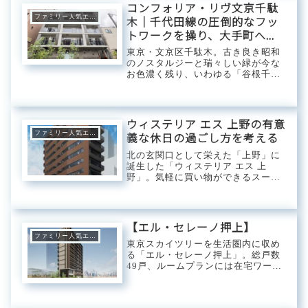
美を追求した新築デザインレジデン
コンフォリア・リヴ文京千駄
ス「クレイシア...
ファミリー人気エリア
木｜千代田線の圧倒的なフッ
トワークを操り、大手町へス
マートに直結。谷根千の「情
東京・文京区千駄木。古き良き昭和
緒ある静穏」に還る、洗練を
のノスタルジーと瑞々しい緑が今な
お色濃く残り、いわゆる「谷根千
極めた都市生活者のニュース
（谷中・根津・千駄木）」の一角と
テージ。
して、クリエイティブな個店や美し
い路地裏が人々を魅了し続けるプレ
ミアムな文教エリア。この独自のカ
ウィステリア エス 上野の有意
ルチャーが息づく静...
ファミリー人気エリア
義な休日の過ごし方を考える
北の玄関口として栄えた「上野」に
誕生した「ウィステリア エス 上
野」。気軽に買い物ができるスーパ
ーやコンビニからも近く、観光地と
して有名な「上野恩賜公園」や「ア
メ横」も普段遣いできる距離に収ま
るエリア。休日は少し足を伸ばして
【エル・セレーノ押上】
浅草散策も楽しめ...
ファミリー人気エリア
東京スカイツリーを生活圏内に収め
る「エル・セレーノ押上」。総戸数
49戸、ルームプランには在宅ワーク
に適した1DKタイプを中心にゆとり
ある1LDKタイプ、ファミリー向け
の2LDKタイプを展開。オシャレな