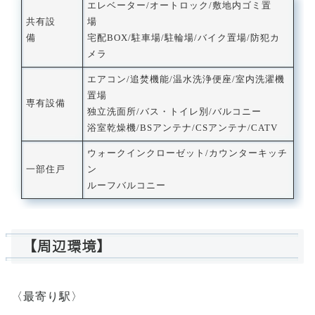
エレベーター/オートロック/敷地内ゴミ置
共有設
場
備
宅配BOX/駐車場/駐輪場/バイク置場/防犯カ
メラ
エアコン/追焚機能/温水洗浄便座/室内洗濯機
置場
専有設備
独立洗面所/バス・トイレ別/バルコニー
浴室乾燥機/BSアンテナ/CSアンテナ/CATV
ウォークインクローゼット/カウンターキッチ
一部住戸
ン
ルーフバルコニー
【周辺環境】
〈最寄り駅〉