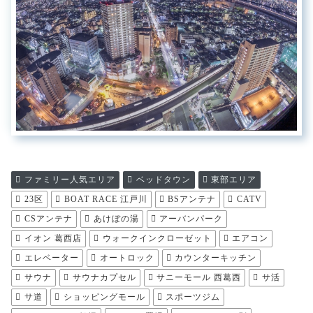
ファミリー人気エリア
ベッドタウン
東部エリア
23区
BOAT RACE 江戸川
BSアンテナ
CATV
CSアンテナ
あけぼの湯
アーバンパーク
イオン 葛西店
ウォークインクローゼット
エアコン
エレベーター
オートロック
カウンターキッチン
サウナ
サウナカプセル
サニーモール 西葛西
サ活
サ道
ショッピングモール
スポーツジム