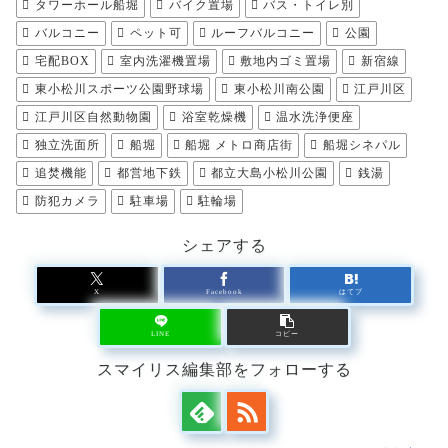
タワーホール船堀
バイク置場
バス・トイレ別
バルコニー
ペット可
ルーフバルコニー
公園
宅配BOX
室内洗濯機置場
敷地内ゴミ置場
新宿線
東小松川スポーツ公園野球場
東小松川南公園
江戸川区
江戸川区自然動物園
浴室乾燥機
温水洗浄便座
独立洗面所
船堀
船堀 メトロ商店街
船堀シネパル
追焚機能
都営地下鉄
都立大島小松川公園
銭湯
防犯カメラ
駐車場
駐輪場
シェアする
X
Facebook
はてブ
LINE
コピー
スマイリス編集部をフォローする