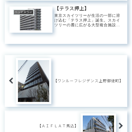
お店が並ぶ「東京ミズマチ」やスカ
イツリー...
【テラス押上】
ベッドタウン
東京スカイツリーが生活の一部に溶
け込む「テラス押上」誕生。スカイ
ツリーの麓に広がる大型複合施設
「東京ソラマチ」が生活の支であり
中心となるロケーション。直ぐ側に
は豊かな緑と水が流れる「大横川親
水公園」があり、無料で開放してい
る釣り堀は多くの人...
【ワンルーフレジデンス上野御徒町】
【ＡＩＦＬＡＴ馬込】