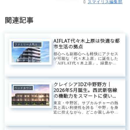
スマイリス編集部
関連記事
AIFLAT代々木上原は快適な都
ファミリー人気エリア
市生活の拠点
都心へも副都心へも軽快にアクセス
が可能な「代々木上原」に誕生した
「AIFLAT代々木上原」。緑豊かな
代々木公園や駒場公園までのんびり
散策出来る距離感にあり都会にいる
ことを忘れさせてくれるスポットが
複数点在するエリア。少し足を伸ば
クレイシアIDZ中野野方｜
せば下北沢や...
ベッドタウン
2026年5月誕生。西武新宿線
の機動力をスマートに使いこ
なし、中野の「穏やかな私
東京・中野区。サブカルチャーの熱
域」に還るコンパクト・ベー
気と高い利便性を誇る「中野」を身
近に控えながら、どこか親しみやす
ス。
く落ち着いた住環境が広がる「野
方」エリア。この地に2026年5月、
現代の都市生活者に向けた高い機能