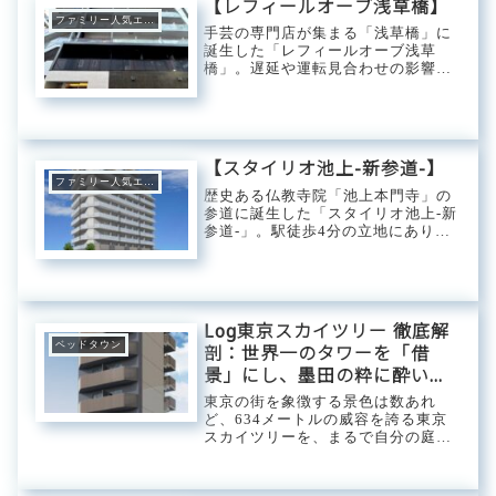
【レフィールオーブ浅草橋】
5日には「お戌の日...
ファミリー人気エリア
手芸の専門店が集まる「浅草橋」に
誕生した「レフィールオーブ浅草
橋」。遅延や運転見合わせの影響を
受けにくい複数路線が交わるロケー
ションで各主要都市へのアクセスが
良好。生活に欠かせないスーパーや
コンビニも複数利用でき観光地に囲
まれた立地のためレ...
【スタイリオ池上-新参道-】
ファミリー人気エリア
歴史ある仏教寺院「池上本門寺」の
参道に誕生した「スタイリオ池上-新
参道-」。駅徒歩4分の立地にあり、
スーパーや100円ショップ、多くの
飲食店が快適に利用可能。デイキャ
ンプが楽しめる「本門寺公園」や季
節ごとに花が咲き乱れる「池上梅
園」からも近...
Log東京スカイツリー 徹底解
ベッドタウン
剖：世界一のタワーを「借
景」にし、墨田の粋に酔いし
れる。下町モダンを更新する
東京の街を象徴する景色は数あれ
アーバン・ログ。
ど、634メートルの威容を誇る東京
スカイツリーを、まるで自分の庭に
あるオブジェのように眺められる暮
らしは、他では決して味わえませ
ん。墨田区向島。かつて文人墨客が