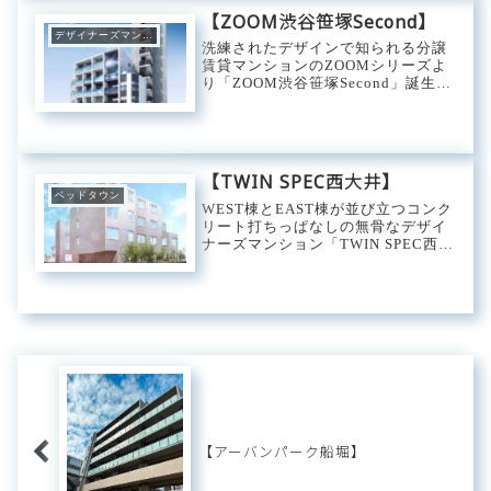
愛し、今も料亭の黒塀や石畳が一部
【ZOOM渋谷笹塚Second】
に残る「粋」な街。...
デザイナーズマンション
洗練されたデザインで知られる分譲
賃貸マンションのZOOMシリーズよ
り「ZOOM渋谷笹塚Second」誕生。
新宿・渋谷への快適なアクセス性、
笹塚、幡ヶ谷の駅前の利便性の良さ
が際立つエリア。メディアでも取り
上げられる「笹塚ボウル」や「天空
のアジ...
【TWIN SPEC西大井】
ベッドタウン
WEST棟とEAST棟が並び立つコンク
リート打ちっぱなしの無骨なデザイ
ナーズマンション「TWIN SPEC西大
井」。都心、副都心、横浜、どの方
面へも快適にアクセス可能な西大井
駅最寄り。駅前にはスーパーや飲食
チェーン店、惣菜屋などがあり生活
に...
【アーバンパーク船堀】