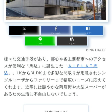
X
Facebook
はてブ
LINE
コピー
2024.04.09
様々な交通手段があり、都心や各主要都市へのアクセ
スが便利な「馬込」に誕生した「
ＡＩＦＬＡＴ馬
込
」。1Kから3LDKまで多彩な間取りが用意されシン
グルユーザからファミリーまで幅広いニーズに応えて
くれます。近隣には賑やかな商店街や大型スーパーが
あるため生活に不自由しないでしょう。