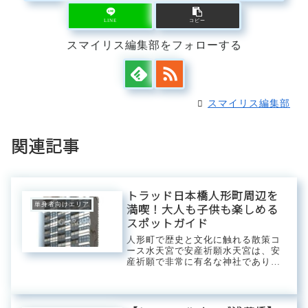
LINE
コピー
スマイリス編集部をフォローする
スマイリス編集部
関連記事
トラッド日本橋人形町周辺を
単身者向けエリア
満喫！大人も子供も楽しめる
スポットガイド
人形町で歴史と文化に触れる散策コ
ース水天宮で安産祈願水天宮は、安
産祈願で非常に有名な神社であり、
古くから多くの人々が訪れていま
す。特に、子授けや子供の健やかな
成長を願う人々にとって、特別な場
所として親しまれてきました。毎月