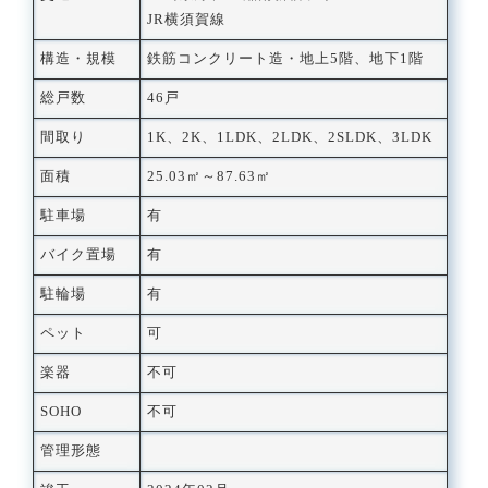
JR横須賀線
構造・規模
鉄筋コンクリート造・地上5階、地下1階
総戸数
46戸
間取り
1K、2K、1LDK、2LDK、2SLDK、3LDK
面積
25.03㎡～87.63㎡
駐車場
有
バイク置場
有
駐輪場
有
ペット
可
楽器
不可
SOHO
不可
管理形態