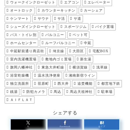
ウォークインクローゼット
エアコン
エレベーター
オートロック
カウンターキッチン
カーシェア
ケンマート
サウナ
サ活
サ道
シューズインクローゼット
スポーツジム
バイク置場
バス・トイレ別
バルコニー
ペット可
ホームセンター
ルーフバルコニー
中延
中延駅前通り商店街
埼京線
大田区
宅配BOX
室内洗濯機置場
敷地内ゴミ置場
新生湯
旗岡八幡神社
東急大井町線
横須賀線
浅草線
浴室乾燥機
温水洗浄便座
湘南新宿ライン
独立洗面所
荏原町
西大井
追焚機能
都営地下鉄
銭湯
防犯カメラ
馬込
馬込天祖神社
駐車場
ＡＩＦＬＡＴ
シェアする
X
Facebook
はてブ