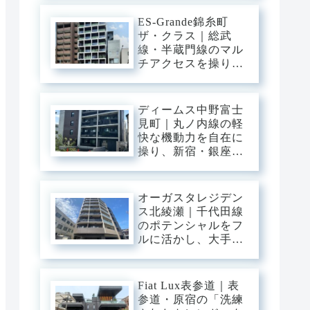
三ノ輪の「味わい深
い情緒」を普段使い
ES-Grande錦糸町
にし、静穏な私域に
ザ・クラス｜総武
寛ぐアーバン・ベー
線・半蔵門線のマル
ス。
チアクセスを操り、
大手町・東京・渋谷
へ一直線。錦糸町の
「先進インフラ」を
ディームス中野富士
普段使いにし、静穏
見町｜丸ノ内線の軽
な私域に寛ぐアーバ
快な機動力を自在に
ン・ベース。
操り、新宿・銀座・
大手町へ一直線。中
野・弥生町の「静穏
な平穏」に還る、洗
オーガスタレジデン
練のアーバン・スタ
ス北綾瀬｜千代田線
イリッシュベース。
のポテンシャルをフ
ルに活かし、大手
町・日比谷・表参道
へダイレクト。東和
の「閑静な平穏」と
Fiat Lux表参道｜表
緑に憩う、機能美あ
参道・原宿の「洗練
ふれるスタイリッシ