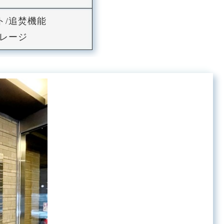
ト/追焚機能
トレージ