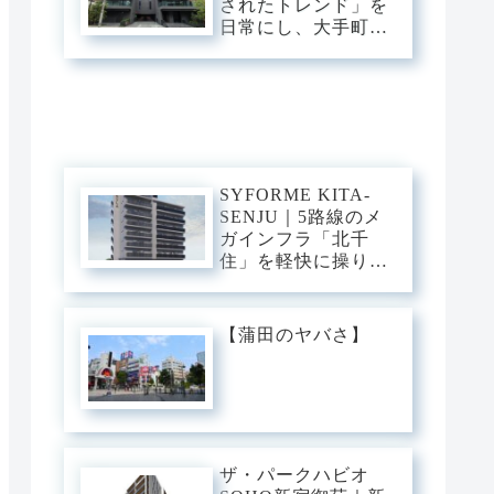
されたトレンド」を
ュ・ベース。
日常にし、大手町・
渋谷・銀座へダイレ
クト。神宮前の邸宅
街に佇む、光と意匠
が交差するプレミア
ム・スタイリッシュ
ベース。
SYFORME KITA-
SENJU｜5路線のメ
ガインフラ「北千
住」を軽快に操り、
大手町・日比谷・上
野へダイレクト。駅
前の圧倒的な躍動
【蒲田のヤバさ】
と、分譲仕様の「洗
練された静穏」が美
しくリンクするスタ
イリッシュ・ベー
ス。
ザ・パークハビオ