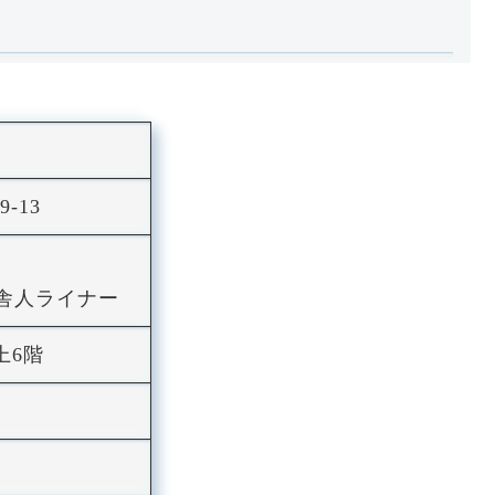
-13
・舎人ライナー
上6階