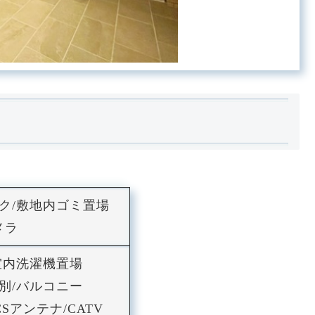
ック/敷地内ゴミ置場
カメラ
/室内洗濯機置場
別/バルコニー
Sアンテナ/CATV