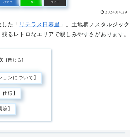
はてブ
LINE
コピー
2024.04.29
生した「
リテラス日暮里
」。土地柄ノスタルジック
く残るレトロなエリアで親しみやすさがあります。
次
ションについて】
・仕様】
環境】