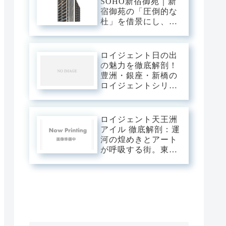
SOHO新宿御苑｜新
宿御苑の「圧倒的な
杜」を借景にし、新
宿中枢の躍動を手の
内に収める。職住の
境界を美しく溶か
ロイジェント日の出
す、三菱地所レジデ
の魅力を徹底解剖！
ンスが贈るハイエン
豊洲・銀座・新橋の
ドSOHOステージ。
ロイジェントシリー
ズと比較
ロイジェント天王洲
アイル 徹底解剖：運
河の煌めきとアート
が呼吸する街。東京
の「水辺の最前線」
を私有する、プレミ
アムな日常。