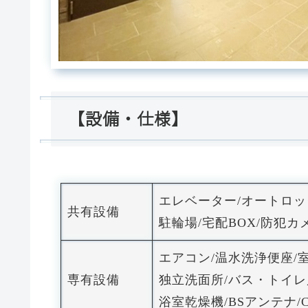
【設備・仕様】
エレベーター/オートロ
共有設備
駐輪場/宅配BOX/防犯
エアコン/温水洗浄便座
専有設備
独立洗面所/バス・トイレ
浴室乾燥機/BSアンテナ/C