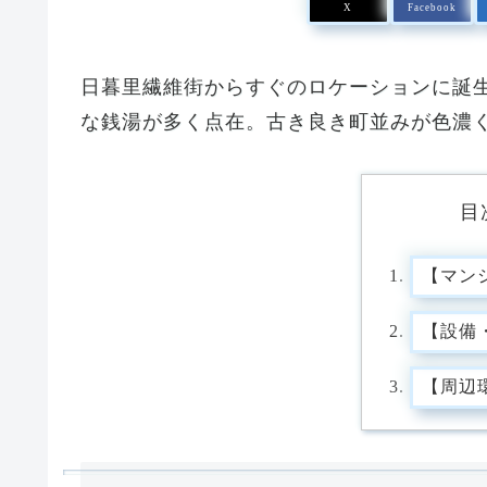
X
Facebook
日暮里繊維街からすぐのロケーションに誕
な銭湯が多く点在。古き良き町並みが色濃
目
【マン
【設備
【周辺