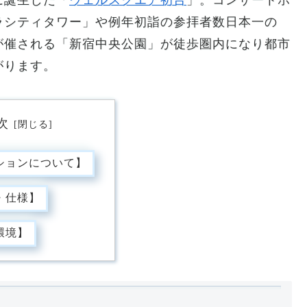
に誕生した「
ウェルスクエア初台
」。コンサートホ
ラシティタワー」や例年初詣の参拝者数日本一の
が催される「新宿中央公園」が徒歩圏内になり都市
がります。
次
ションについて】
・仕様】
環境】