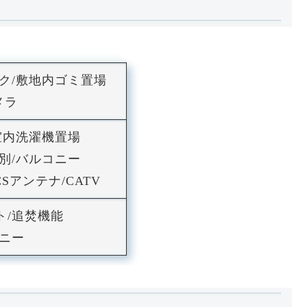
ック/敷地内ゴミ置場
メラ
室内洗濯機置場
別/バルコニー
Sアンテナ/CATV
ト/追焚機能
ニー