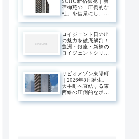
SOHO新宿御苑｜新
宿御苑の「圧倒的な
杜」を借景にし、新
宿中枢の躍動を手の
内に収める。職住の
境界を美しく溶か
ロイジェント日の出
す、三菱地所レジデ
の魅力を徹底解剖！
ンスが贈るハイエン
豊洲・銀座・新橋の
ドSOHOステージ。
ロイジェントシリー
ズと比較
リビオメゾン東陽町
｜2026年8月誕生。
大手町へ直結する東
西線の圧倒的なポテ
ンシャルを使いこな
し、江東の「豊かな
潤い」に憩う。真夏
の光が躍動する次世
代のスマート・ベー
ス。