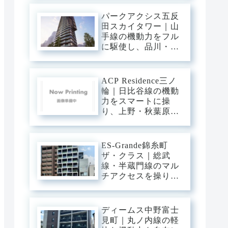
橋・六本木へ一直
線。下町の粋と隅田
パークアクシス五反
川の静穏に還る、洗
田スカイタワー｜山
練のアーバン・ベー
手線の機動力をフル
ス。
に駆使し、品川・渋
谷・新宿へ直行。目
黒川のほとりに輝
く、タワーの解放感
ACP Residence三ノ
と静穏を纏うプレミ
輪｜日比谷線の機動
アム・ベース。
力をスマートに操
り、上野・秋葉原・
銀座へダイレクト。
三ノ輪の「味わい深
い情緒」を普段使い
ES-Grande錦糸町
にし、静穏な私域に
ザ・クラス｜総武
寛ぐアーバン・ベー
線・半蔵門線のマル
ス。
チアクセスを操り、
大手町・東京・渋谷
へ一直線。錦糸町の
「先進インフラ」を
ディームス中野富士
普段使いにし、静穏
見町｜丸ノ内線の軽
な私域に寛ぐアーバ