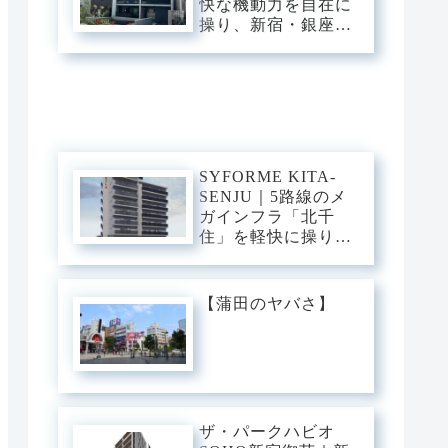
快な機動力を自在に
ン・ベース。
操り、新宿・銀座・
大手町へ一直線。中
野・弥生町の「静穏
な平穏」に還る、洗
練のアーバン・スタ
イリッシュベース。
SYFORME KITA-
SENJU｜5路線のメ
ガインフラ「北千
住」を軽快に操り、
大手町・日比谷・上
野へダイレクト。駅
前の圧倒的な躍動
【蒲田のヤバさ】
と、分譲仕様の「洗
練された静穏」が美
しくリンクするスタ
イリッシュ・ベー
ス。
ザ・パークハビオ