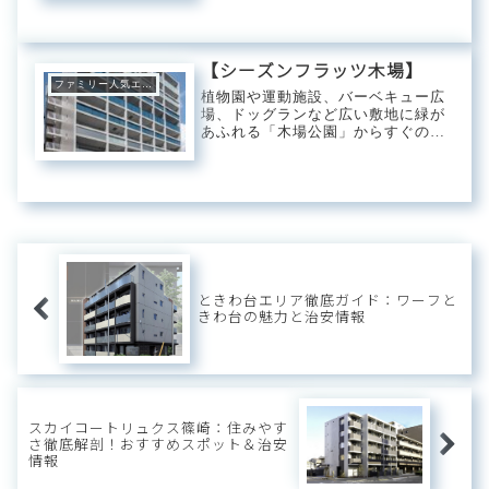
徒歩でアクセスできるアクティブさ
が魅力で複数の大型ショッピングモ
ールも生活圏内に収まります。バイ
ク置場と自転車置場も備わるため行
【シーズンフラッツ木場】
動範囲を大幅に...
ファミリー人気エリア
植物園や運動施設、バーベキュー広
場、ドッグランなど広い敷地に緑が
あふれる「木場公園」からすぐの場
所に誕生した「シーズンフラッツ木
場」。都内にいながら自然と四季の
移ろいを身近に感じることができる
ロケーションは都心では希少で人気
が高まるエリア。...
ときわ台エリア徹底ガイド：ワーフと
きわ台の魅力と治安情報
スカイコートリュクス篠崎：住みやす
さ徹底解剖！おすすめスポット＆治安
情報