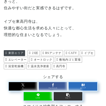
きっと、
住みやすい街だと実感できるはずです。
イプセ東高円寺は、
快適な都心生活を求める人々にとって、
理想的な住まいとなるでしょう。
東部エリア
23区
BSアンテナ
CATV
イプセ
エレベーター
オートロック
敷地内ゴミ置場
浴室乾燥機
温水洗浄便座
高円寺
シェアする
X
Facebook
はてブ
LINE
コピー