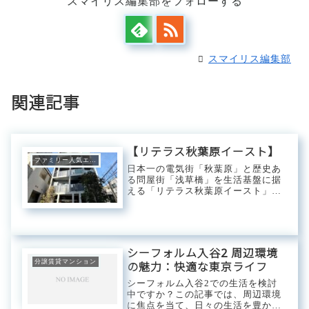
スマイリス編集部をフォローする
スマイリス編集部
関連記事
【リテラス秋葉原イースト】
ファミリー人気エリア
日本一の電気街「秋葉原」と歴史あ
る問屋街「浅草橋」を生活基盤に据
える「リテラス秋葉原イースト」。
複数路線を利用することにより各主
要都市へ快適にアクセス可能。都心
ビジネスエリアからも近く、観光地
に囲まれた立地はアクティブな都市
生活を満喫できる...
シーフォルム入谷2 周辺環境
分譲賃貸マンション
の魅力：快適な東京ライフ
シーフォルム入谷2での生活を検討
中ですか？この記事では、周辺環境
に焦点を当て、日々の生活を豊かに