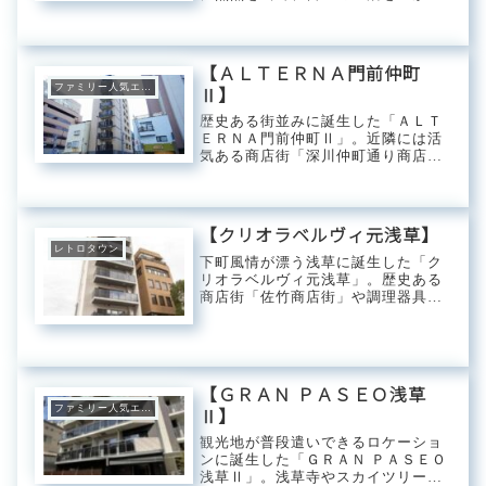
する魅力的なスポットや利便施設を
ご紹介します。シーフォルム入谷2
での暮らしが、いかに快適で充実し
たものになるかを発見しましょう。
【ＡＬＴＥＲＮＡ門前仲町
シーフォルム入谷...
ファミリー人気エリア
Ⅱ】
歴史ある街並みに誕生した「ＡＬＴ
ＥＲＮＡ門前仲町Ⅱ」。近隣には活
気ある商店街「深川仲町通り商店
街」をはじめ木場公園や清澄庭園な
どアクティブなスポットが点在。月
例行事や年中行事などがある「深川
不動堂」、「富岡八幡宮」では行事
【クリオラベルヴィ元浅草】
ごとに出店屋台が並...
レトロタウン
下町風情が漂う浅草に誕生した「ク
リオラベルヴィ元浅草」。歴史ある
商店街「佐竹商店街」や調理器具専
門店などが軒を連ねる「かっぱ橋道
具街」など暮らしに寄り添う生活環
境が広がるエリア。少し足を伸ばせ
ば「上野アメ横商店街」や「上野恩
賜公園」へもアク...
【ＧＲＡＮ ＰＡＳＥＯ浅草
ファミリー人気エリア
Ⅱ】
観光地が普段遣いできるロケーショ
ンに誕生した「ＧＲＡＮ ＰＡＳＥＯ
浅草Ⅱ」。浅草寺やスカイツリーに