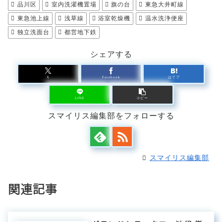
品川区
室内洗濯機置場
旗の台
東急大井町線
東急池上線
浅草線
浴室乾燥機
温水洗浄便座
独立洗面台
都営地下鉄
シェアする
X
Facebook
はてブ
LINE
コピー
スマイリス編集部をフォローする
スマイリス編集部
関連記事