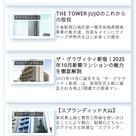
使い分けることができます。大鳥商
店街や巣鴨地蔵通り商店街などの活
気ある商店街でのお買い物が当たり
THE TOWER JUJOのこれから
前になるロケーシ...
タワーマンション
の役目
十条駅西口地区第一種市街地再開発
事業の集大成、住居をメインにクイ
ーンズ伊勢丹をはじめ多くの複合施
設が入る予定の『J& MALL(ジェイ
トモール)』や複数の公益施設が集ま
る「THE TOWER JUJO」。駅徒歩1
分で利用できるJR埼京線「十...
ザ・グラヴィティ新宿｜2025
ファミリー人気エリア
年10月新築マンションの魅力
を徹底解説
2025年10月に誕生する「ザ・グラヴ
ィティ新宿」は、新宿区百人町に建
設される地上5階建ての新築マンシ
ョンです。総戸数67戸の本物件は、
西武新宿駅から徒歩3分、新大久保
駅から徒歩6分という抜群の立地条
件を誇り、都心生活を求める方々に
【スプランディッド大山】
注目され...
ファミリー人気エリア
東武東上線と都営三田線を使い分け
ることにより都心、副都心どちらへ
のアクセスも快適な「スプランディ
ッド大山」。生活に欠かかすことの