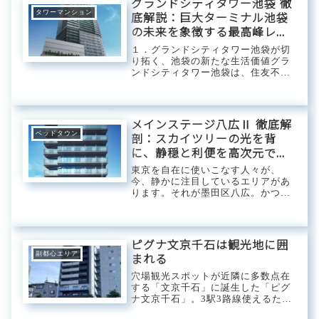
グランドシティタワー池袋 徹
タワーマンション
底解説：巨大ターミナル池袋
の未来を象徴する最高峰レジ
デンス
１．グランドシティタワー池袋が切
り拓く、池袋の新たな生活価値グラ
ンドシティタワー池袋は、住友不動
産が手掛ける「シティタワー」ブラ
ンドの一環として、巨大ターミナル
である池袋駅周辺に誕生する大規模
タワーレジデンスです。JR、私鉄、
メインステージ八広Ⅱ 徹底解
地下鉄の複数路...
ベッドタウン
剖：スカイツリーの光を背
に、静穏と利便を高次元でパ
ッケージする「イーストサイ
東京を自在に使いこなす人々が、
ドの隠れ家的名邸」
今、静かに注目しているエリアがあ
ります。それが墨田区八広。かつて
の下町情緒に、現代のアーバンな息
吹が絶妙なバランスで混ざり合うこ
の街に、さらなる進化を遂げて誕生
したのが「メインステージ八広Ⅱ」
ピグナ文京千石は観光地に囲
です。ここは単なる...
副都心エリア
まれる
穴場観光スポットが近隣に多数点在
する「文京千石」に誕生した「ピグ
ナ文京千石」。3駅3路線使えるた
め、その日の予定に合わせて路線を