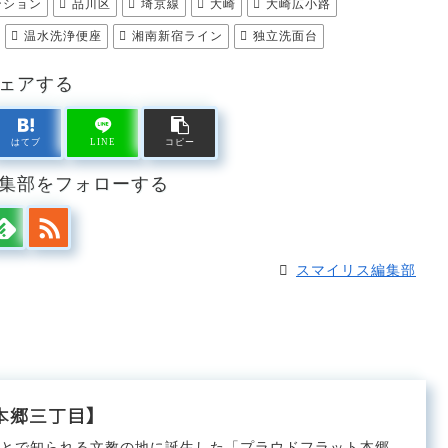
ンション
品川区
埼京線
大崎
大崎広小路
温水洗浄便座
湘南新宿ライン
独立洗面台
ェアする
はてブ
LINE
コピー
集部をフォローする
スマイリス編集部
本郷三丁目】
ことで知られる文教の地に誕生した「プラウドフラット本郷