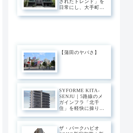
されたトレンド」を
ュ・ベース。
日常にし、大手町・
渋谷・銀座へダイレ
クト。神宮前の邸宅
街に佇む、光と意匠
が交差するプレミア
ム・スタイリッシュ
ベース。
【蒲田のヤバさ】
SYFORME KITA-
SENJU｜5路線のメ
ガインフラ「北千
住」を軽快に操り、
大手町・日比谷・上
野へダイレクト。駅
前の圧倒的な躍動
ザ・パークハビオ
と、分譲仕様の「洗