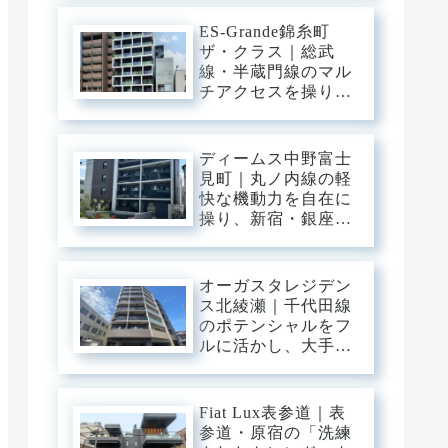
三ノ輪の「味わい深
い情緒」を普段使い
ES-Grande錦糸町
にし、静穏な私域に
ザ・クラス｜総武
寛ぐアーバン・ベー
線・半蔵門線のマル
ス。
チアクセスを操り、
大手町・東京・渋谷
へ一直線。錦糸町の
「先進インフラ」を
ディームス中野富士
普段使いにし、静穏
見町｜丸ノ内線の軽
な私域に寛ぐアーバ
快な機動力を自在に
ン・ベース。
操り、新宿・銀座・
大手町へ一直線。中
野・弥生町の「静穏
な平穏」に還る、洗
オーガスタレジデン
練のアーバン・スタ
ス北綾瀬｜千代田線
イリッシュベース。
のポテンシャルをフ
ルに活かし、大手
町・日比谷・表参道
へダイレクト。東和
の「閑静な平穏」と
Fiat Lux表参道｜表
緑に憩う、機能美あ
参道・原宿の「洗練
ふれるスタイリッシ