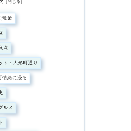
次
史散策
益
意点
ット：人形町通り
町情緒に浸る
史
グルメ
ト