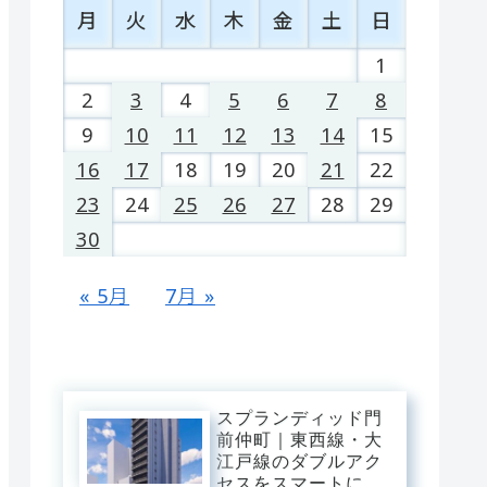
月
火
水
木
金
土
日
1
2
3
4
5
6
7
8
9
10
11
12
13
14
15
16
17
18
19
20
21
22
23
24
25
26
27
28
29
30
« 5月
7月 »
スプランディッド門
前仲町｜東西線・大
江戸線のダブルアク
セスをスマートに操