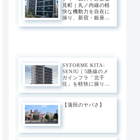
普段使いにし、静穏
見町｜丸ノ内線の軽
な私域に寛ぐアーバ
快な機動力を自在に
ン・ベース。
操り、新宿・銀座・
大手町へ一直線。中
野・弥生町の「静穏
な平穏」に還る、洗
練のアーバン・スタ
イリッシュベース。
SYFORME KITA-
SENJU｜5路線のメ
ガインフラ「北千
住」を軽快に操り、
大手町・日比谷・上
野へダイレクト。駅
前の圧倒的な躍動
【蒲田のヤバさ】
と、分譲仕様の「洗
練された静穏」が美
しくリンクするスタ
イリッシュ・ベー
ス。