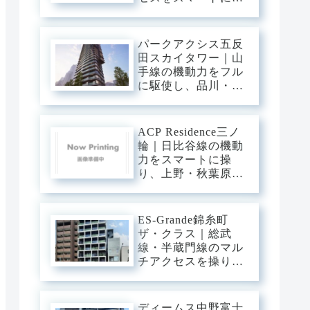
り、大手町・日本
橋・六本木へ一直
線。下町の粋と隅田
パークアクシス五反
川の静穏に還る、洗
田スカイタワー｜山
練のアーバン・ベー
手線の機動力をフル
ス。
に駆使し、品川・渋
谷・新宿へ直行。目
黒川のほとりに輝
く、タワーの解放感
ACP Residence三ノ
と静穏を纏うプレミ
輪｜日比谷線の機動
アム・ベース。
力をスマートに操
り、上野・秋葉原・
銀座へダイレクト。
三ノ輪の「味わい深
い情緒」を普段使い
ES-Grande錦糸町
にし、静穏な私域に
ザ・クラス｜総武
寛ぐアーバン・ベー
線・半蔵門線のマル
ス。
チアクセスを操り、
大手町・東京・渋谷
へ一直線。錦糸町の
「先進インフラ」を
ディームス中野富士