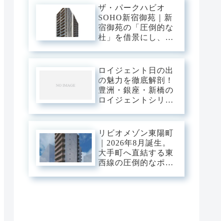
ザ・パークハビオ
SOHO新宿御苑｜新
宿御苑の「圧倒的な
杜」を借景にし、新
宿中枢の躍動を手の
内に収める。職住の
境界を美しく溶か
ロイジェント日の出
す、三菱地所レジデ
の魅力を徹底解剖！
ンスが贈るハイエン
豊洲・銀座・新橋の
ドSOHOステージ。
ロイジェントシリー
ズと比較
リビオメゾン東陽町
｜2026年8月誕生。
大手町へ直結する東
西線の圧倒的なポテ
ンシャルを使いこな
し、江東の「豊かな
潤い」に憩う。真夏
の光が躍動する次世
代のスマート・ベー