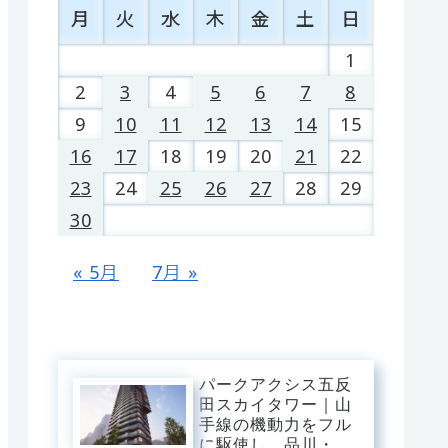
月
火
水
木
金
土
日
1
2
3
4
5
6
7
8
9
10
11
12
13
14
15
16
17
18
19
20
21
22
23
24
25
26
27
28
29
30
« 5月
7月 »
パークアクシス五反
田スカイタワー｜山
手線の機動力をフル
に駆使し、品川・渋