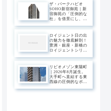
ザ・パークハビオ
SOHO新宿御苑｜新
宿御苑の「圧倒的な
杜」を借景にし、新
宿中枢の躍動を手の
内に収める。職住の
境界を美しく溶か
ロイジェント日の出
す、三菱地所レジデ
の魅力を徹底解剖！
ンスが贈るハイエン
豊洲・銀座・新橋の
ドSOHOステージ。
ロイジェントシリー
ズと比較
リビオメゾン東陽町
｜2026年8月誕生。
大手町へ直結する東
西線の圧倒的なポテ
ンシャルを使いこな
し、江東の「豊かな
潤い」に憩う。真夏
の光が躍動する次世
代のスマート・ベー