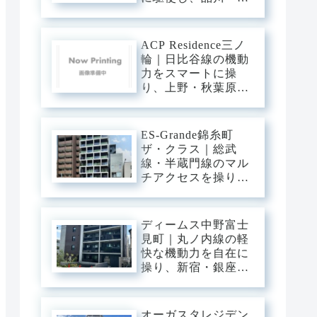
谷・新宿へ直行。目
黒川のほとりに輝
く、タワーの解放感
ACP Residence三ノ
と静穏を纏うプレミ
輪｜日比谷線の機動
アム・ベース。
力をスマートに操
り、上野・秋葉原・
銀座へダイレクト。
三ノ輪の「味わい深
い情緒」を普段使い
ES-Grande錦糸町
にし、静穏な私域に
ザ・クラス｜総武
寛ぐアーバン・ベー
線・半蔵門線のマル
ス。
チアクセスを操り、
大手町・東京・渋谷
へ一直線。錦糸町の
「先進インフラ」を
ディームス中野富士
普段使いにし、静穏
見町｜丸ノ内線の軽
な私域に寛ぐアーバ
快な機動力を自在に
ン・ベース。
操り、新宿・銀座・
大手町へ一直線。中
野・弥生町の「静穏
な平穏」に還る、洗
オーガスタレジデン