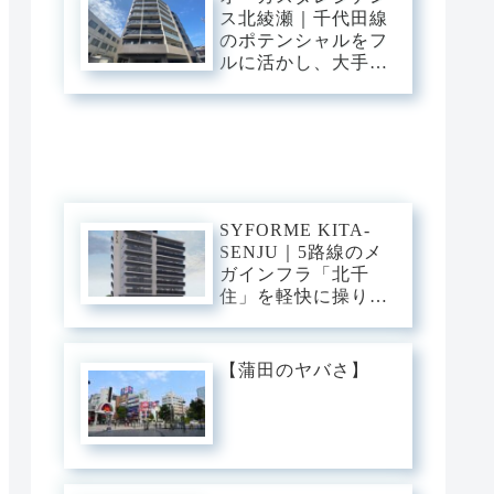
練のアーバン・スタ
ス北綾瀬｜千代田線
イリッシュベース。
のポテンシャルをフ
ルに活かし、大手
町・日比谷・表参道
へダイレクト。東和
の「閑静な平穏」と
緑に憩う、機能美あ
ふれるスタイリッシ
ュ・ベース。
SYFORME KITA-
SENJU｜5路線のメ
ガインフラ「北千
住」を軽快に操り、
大手町・日比谷・上
野へダイレクト。駅
前の圧倒的な躍動
【蒲田のヤバさ】
と、分譲仕様の「洗
練された静穏」が美
しくリンクするスタ
イリッシュ・ベー
ス。