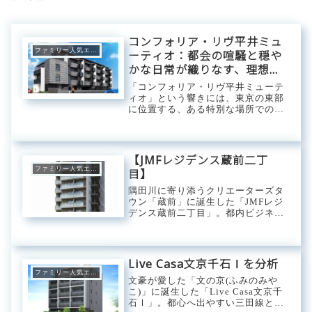
コンフォリア・リヴ平井ミュ
ファミリー人気エリア
ーティオ：都会の喧騒と穏や
かな日常が織りなす、理想の
都市生活
「コンフォリア・リヴ平井ミューテ
ィオ」という響きには、東京の東部
に位置する、ある特別な場所での暮
らしの予感が含まれています。それ
は、単なる住居という枠を超え、利
便性と快適性、そして何よりも穏や
かな日常が融合した、現代の都市生
【JMFレジデンス蔵前二丁
活者が求める理想...
ファミリー人気エリア
目】
隅田川に寄り添うクリエーターズタ
ウン「蔵前」に誕生した「JMFレジ
デンス蔵前二丁目」。都内ビジネス
エリアにアクセスしやすい都営大江
戸線と浅草線を徒歩4分以内で利用
できる高い利便性と空き倉庫や居抜
き物件などを利用したお洒落な飲食
Live Casa文京千石Ⅰを分析
店や個性的な雑...
ファミリー人気エリア
文豪が愛した「文の京(ふみのみや
こ)」に誕生した「Live Casa文京千
石Ⅰ」。都心へ出やすい三田線と各