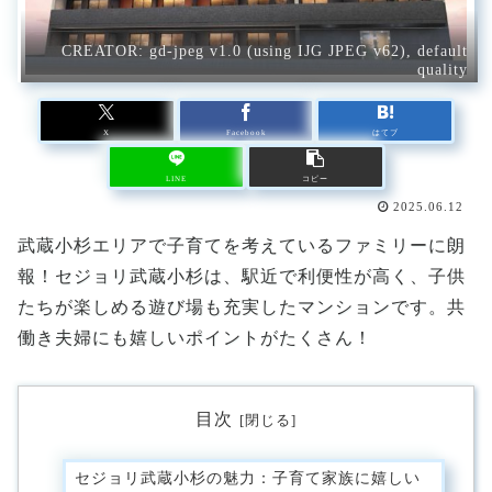
CREATOR: gd-jpeg v1.0 (using IJG JPEG v62), default
quality
X
Facebook
はてブ
LINE
コピー
2025.06.12
武蔵小杉エリアで子育てを考えているファミリーに朗
報！セジョリ武蔵小杉は、駅近で利便性が高く、子供
たちが楽しめる遊び場も充実したマンションです。共
働き夫婦にも嬉しいポイントがたくさん！
目次
セジョリ武蔵小杉の魅力：子育て家族に嬉しい