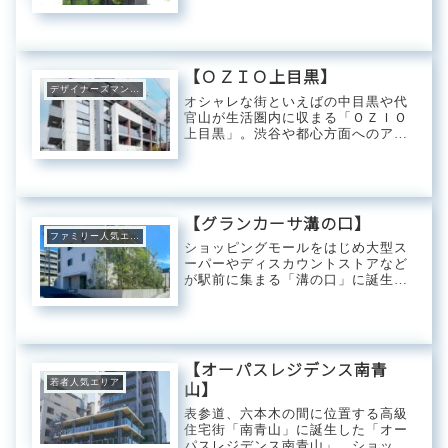
主要都市を繋ぐJR山手線がメインで
利用できる好立地。都市型小型食品
スーパー「まいばすけっと」や車の
維持費が気にならない「タイムズカ
ーシ...
【ＯＺＩＯ上目黒】
デザイナーズマンション
オシャレな街といえばの中目黒や代
官山が生活圏内に収まる「ＯＺＩＯ
上目黒」。渋谷や都心方面へのアク
セス性も良くビジネスやレジャーで
の移動も快適なロケーションです。
近隣には総合病院や大型の公園もあ
るため子育て世帯に人気のエリアと
なってます。【マ...
【グランカーサ溝の口】
ファミリー人気エリア
ショッピングモールをはじめ大型ス
ーパーやディスカウントストアなど
が駅前に集まる「溝の口」に誕生し
た「グランカーサ溝の口」。都内へ
の優れたアクセス性と買い物利便の
良さから近年人気が高まるエリアで
単身者からファミリー層まで様々な
ユーザーのニーズ...
【オーパスレジデンス南青
若者人気エリア
山】
表参道、六本木の間に位置する高級
住宅街「南青山」に誕生した「オー
パスレジデンス南青山」。ショッピ