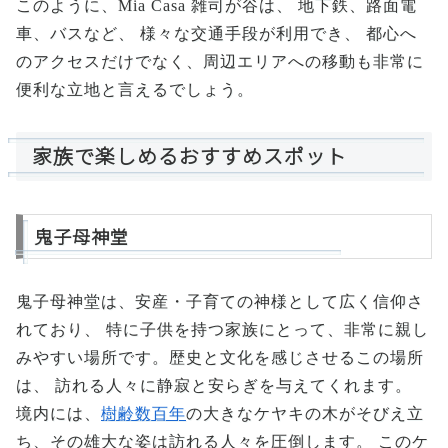
このように、Mia Casa 雑司が谷は、 地下鉄、路面電
車、バスなど、 様々な交通手段が利用でき、 都心へ
のアクセスだけでなく、周辺エリアへの移動も非常に
便利な立地と言えるでしょう。
家族で楽しめるおすすめスポット
鬼子母神堂
鬼子母神堂は、安産・子育ての神様として広く信仰さ
れており、 特に子供を持つ家族にとって、非常に親し
みやすい場所です。歴史と文化を感じさせるこの場所
は、 訪れる人々に静寂と安らぎを与えてくれます。
境内には、
樹齢数百年
の大きなケヤキの木がそびえ立
ち、その雄大な姿は訪れる人々を圧倒します。 このケ