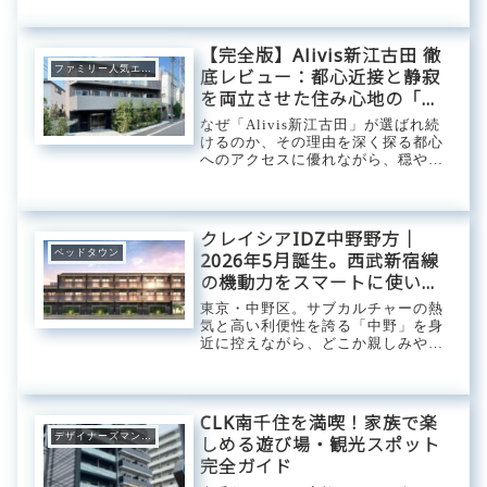
広場が自慢の公園です。レジャーシ
ートを広げてピクニックを楽しんだ
り、ボール遊びをしたり、子供たち
【完全版】Alivis新江古田 徹
が自由に走り回れ...
ファミリー人気エリア
底レビュー：都心近接と静寂
を両立させた住み心地の「真
実」
なぜ「Alivis新江古田」が選ばれ続
けるのか、その理由を深く探る都心
へのアクセスに優れながら、穏やか
な住環境も同時に享受できる新江古
田エリア。この地で物件を探す多く
の方が、モダンで洗練された外観の
「Alivis新江古田」に注目していま
クレイシアIDZ中野野方｜
す。...
ベッドタウン
2026年5月誕生。西武新宿線
の機動力をスマートに使いこ
なし、中野の「穏やかな私
東京・中野区。サブカルチャーの熱
域」に還るコンパクト・ベー
気と高い利便性を誇る「中野」を身
近に控えながら、どこか親しみやす
ス。
く落ち着いた住環境が広がる「野
方」エリア。この地に2026年5月、
現代の都市生活者に向けた高い機能
美を追求した新築デザインレジデン
CLK南千住を満喫！家族で楽
ス「クレイシア...
デザイナーズマンション
しめる遊び場・観光スポット
完全ガイド