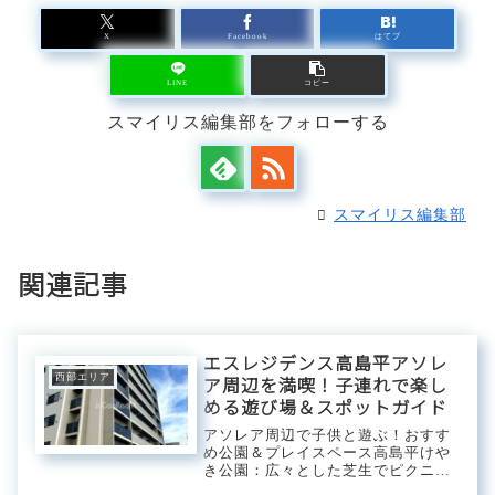
X
Facebook
はてブ
LINE
コピー
スマイリス編集部をフォローする
スマイリス編集部
関連記事
エスレジデンス高島平アソレ
西部エリア
ア周辺を満喫！子連れで楽し
める遊び場＆スポットガイド
アソレア周辺で子供と遊ぶ！おすす
め公園＆プレイスペース高島平けや
き公園：広々とした芝生でピクニッ
ク高島平けやき公園は、広大な芝生