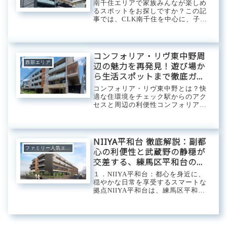
南千住エリアで家族みんなが楽しめ
るスポットをお探しですか？この記
事では、CLK南千住を中心に、子供
から大人まで楽しめる遊び場や観光
スポットを厳選してご紹介します。
屋内施設から自然豊かな公園まで、
様々なニーズに応える情報満載で
コンフォリア・リヴ東中野周
す！CLK南千住...
西部エリア
辺の魅力を再発見！遊び場か
ら生活スポットまで徹底ガイ
ド
コンフォリア・リヴ東中野とは？快
適な住環境をチェック駅からのアク
セスと周辺の利便性コンフォリア・
リヴ東中野は、東中野駅から徒歩圏
内に位置し、優れたアクセスを誇り
ます。駅周辺には、生活をサポート
する多様な施設が充実。具体的に
NIIYA平和台 徹底解説：副都
は、スーパーマーケ...
ファミリー人気エリア
心の利便性と武蔵野の静穏が
交差する、練馬区平和台の洗
練レジデンス
１．NIIYA平和台：都心を身近に、
穏やかな日常を享受するスマートな
拠点NIIYA平和台は、練馬区平和台
エリアに誕生した、都市の機能性と
住宅街の安らぎを高次元で融合させ
たレジデンスです。東京メトロ有楽
町線・副都心線「平和台」駅を起点