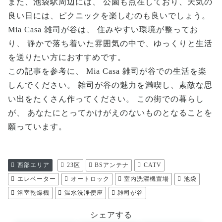
また、池袋駅周辺には、 公園も点在しており、天気の
良い日には、ピクニックを楽しむのも良いでしょう。
Mia Casa 雑司が谷は、 住みやすい環境が整ってお
り、 静かで落ち着いた雰囲気の中で、ゆっくりと生活
を送りたい方におすすめです。
この記事を参考に、 Mia Casa 雑司が谷での生活を楽
しんでください。 雑司が谷の魅力を満喫し、素敵な思
い出をたくさん作ってください。 この街での暮らし
が、 あなたにとってかけがえのないものとなることを
願っています。
西部エリア
23区
BSアンテナ
CATV
エレベーター
オートロック
室内洗濯機置場
池袋
浴室乾燥機
温水洗浄便座
雑司が谷
シェアする