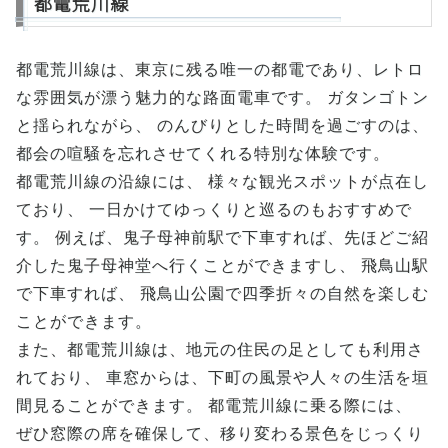
都電荒川線
都電荒川線は、東京に残る唯一の都電であり、レトロ
な雰囲気が漂う魅力的な路面電車です。 ガタンゴトン
と揺られながら、 のんびりとした時間を過ごすのは、
都会の喧騒を忘れさせてくれる特別な体験です。
都電荒川線の沿線には、 様々な観光スポットが点在し
ており、 一日かけてゆっくりと巡るのもおすすめで
す。 例えば、鬼子母神前駅で下車すれば、先ほどご紹
介した鬼子母神堂へ行くことができますし、 飛鳥山駅
で下車すれば、 飛鳥山公園で四季折々の自然を楽しむ
ことができます。
また、都電荒川線は、地元の住民の足としても利用さ
れており、 車窓からは、下町の風景や人々の生活を垣
間見ることができます。 都電荒川線に乗る際には、
ぜひ窓際の席を確保して、移り変わる景色をじっくり