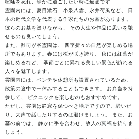
喧騒を忘れ、静かに過ごしたい時に最適です。
霊園内には、夏目漱石、小泉八雲、永井荷風など、 日
本の近代文学を代表する作家たちのお墓があります。
彼らのお墓を巡りながら、 その人生や作品に思いを馳
せるのも良いでしょう。
また、雑司が谷霊園は、 四季折々の自然が楽しめる場
所でもあります。春には桜が咲き誇り、 秋には紅葉が
楽しめるなど、 季節ごとに異なる美しい景色が訪れる
人々を魅了します。
霊園内には、ベンチや休憩所も設置されているため、
散策の途中で一休みすることもできます。 お弁当を持
参して、 ピクニックを楽しむのもおすすめです。
ただし、霊園は静寂を保つべき場所ですので、騒いだ
り、大声で話したりするのは避けましょう。 また、お
墓の前では、 静かに手を合わせ、故人の冥福を祈りま
しょう。