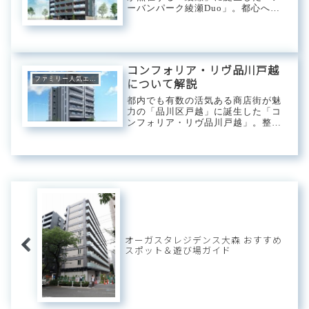
ーバンパーク綾瀬Duo」。都心への
抜群なアクセス性を誇り、都内屈指
のビジネスエリア「大手町」へは東
京メトロ千代田線で乗換無しの20分
でアクセスが可能。生活利便と通勤
利便のバラン...
コンフォリア・リヴ品川戸越
ファミリー人気エリア
について解説
都内でも有数の活気ある商店街が魅
力の「品川区戸越」に誕生した「コ
ンフォリア・リヴ品川戸越」。整っ
た生活環境に裏付けされた買い物利
便の高さが際立つエリアで都心、ベ
イエリアへのアクセス性にも長けて
おり緑豊かな公園も点在する子育て
世帯に注目されて...
オーガスタレジデンス大森 おすすめ
スポット＆遊び場ガイド