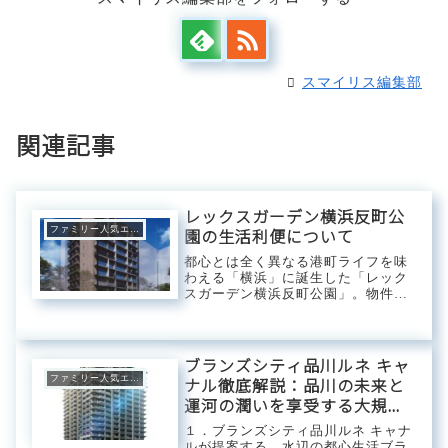
スマイリス編集部
関連記事
レックスガーデン横浜反町公
ファミリー人気エリア
園の生活利便について
都心とは全く異なる港町ライフを味
わえる「横浜」に誕生した「レック
スガーデン横浜反町公園」。物件名
にもなっている反町公園目の前に位
置し、横浜駅やみなとみらいが生活
圏内に収まるロケーションです。横
浜市中央卸売市場からも近く早朝か
ブランズシティ品川ルネ キャ
らやっている市場...
ファミリー人気エリア
ナル徹底解説：品川の未来と
運河の潤いを享受する大規模
レジデンス
１．ブランズシティ品川ルネ キャナ
ルが提案する、水辺の都心生活ブラ