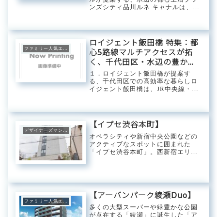
ンズシティ品川ルネ キャナルは、東
急不動産を筆頭とした複数のデベロ
ッパーが手掛ける、品川エリアの運
河沿いに位置する大規模レジデンス
です。国際交流拠点として進化を続
ロイジェント飯田橋 特集：都
ける品川のダ...
ファミリー人気エリア
心5路線マルチアクセスが拓
く、千代田区・水辺の豊かな
日常
１．ロイジェント飯田橋が提案す
る、千代田区での高効率な暮らしロ
イジェント飯田橋は、JR中央線・総
武線、東京メトロ東西線・有楽町
線・南北線、そして都営大江戸線と
いう、都心屈指のマルチアクセスを
誇る飯田橋駅を最寄りとするレジデ
【イプセ渋谷本町】
ンスです。都心中枢...
デザイナーズマンション
オペラシティや新宿中央公園などの
アクティブなスポットに囲まれた
「イプセ渋谷本町」。西新宿エリア
へも徒歩圏内に収まり、ショッピン
グモールや飲食店も集まるため買い
物や食事にも困らない生活環境が広
がっています。都内を周遊する大江
戸線と都営新宿線と...
【アーバンパーク綾瀬Duo】
ファミリー人気エリア
多くの大型スーパーや緑豊かな公園
が点在する「綾瀬」に誕生した「ア