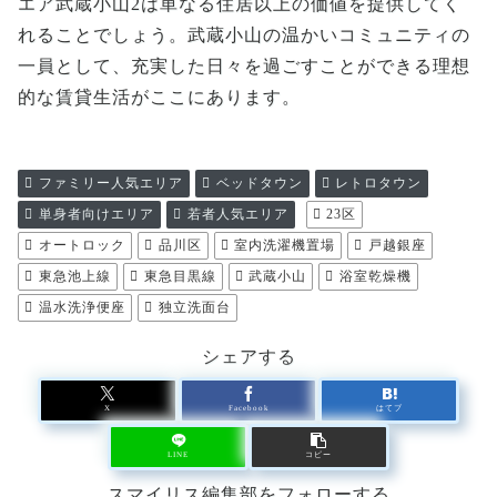
エア武蔵小山2は単なる住居以上の価値を提供してく
れることでしょう。武蔵小山の温かいコミュニティの
一員として、充実した日々を過ごすことができる理想
的な賃貸生活がここにあります。
ファミリー人気エリア
ベッドタウン
レトロタウン
単身者向けエリア
若者人気エリア
23区
オートロック
品川区
室内洗濯機置場
戸越銀座
東急池上線
東急目黒線
武蔵小山
浴室乾燥機
温水洗浄便座
独立洗面台
シェアする
X
Facebook
はてブ
LINE
コピー
スマイリス編集部をフォローする