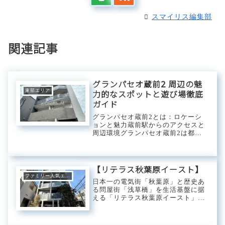
スマイリス編集部
関連記事
グランパセオ蔵前2 周辺の魅
東部エリア
力的なスポットと遊び場徹底
ガイド
グランパセオ蔵前2とは：ロケーシ
ョンと魅力蔵前駅からのアクセスと
周辺環境グランパセオ蔵前2は都営
浅草線「蔵前駅」から徒歩圏内と、
交通アクセスに非常に優れた立地で
す。蔵前駅は、都心へのアクセスが
容易であり、通勤・通学に非常に便
【リテラス秋葉原イースト】
利です。駅周辺に...
ファミリー人気エリア
日本一の電気街「秋葉原」と歴史あ
る問屋街「浅草橋」を生活基盤に据
える「リテラス秋葉原イースト」。
複数路線を利用することにより各主
要都市へ快適にアクセス可能。都心
ビジネスエリアからも近く、観光地