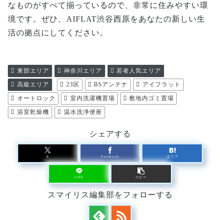
なものがすべて揃っているので、非常に住みやすい環
境です。ぜひ、AIFLAT渋谷西原をあなたの新しい生
活の拠点にしてください。
東部エリア
神奈川エリア
若者人気エリア
高級エリア
23区
BSアンテナ
アイフラット
オートロック
室内洗濯機置場
敷地内ゴミ置場
浴室乾燥機
温水洗浄便座
シェアする
X
Facebook
はてブ
LINE
コピー
スマイリス編集部をフォローする