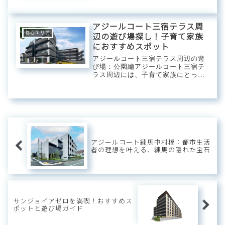
ョン設備が整う暮らしを享受してく
れます。在宅ワークの需要に応える
ように2階にはワーキングスペース
アジールコート三宿テラス周
が設けられ、屋上...
都心エリア
辺の遊び場探し！子育て家族
におすすめスポット
アジールコート三宿テラス周辺の遊
び場：公園編アジールコート三宿テ
ラス周辺には、子育て家族にとって
魅力的な公園がたくさんあります。
緑豊かな環境の中で、子供たちが安
全に遊べる公園は、日々の生活に潤
いを与えてくれます。これらの公園
は、子供たちの体...
アジールコート練馬中村橋：都市生活
者の理想を叶える、練馬の隠れた宝石
サンジョイアゼロを満喫！おすすめス
ポットと遊び場ガイド