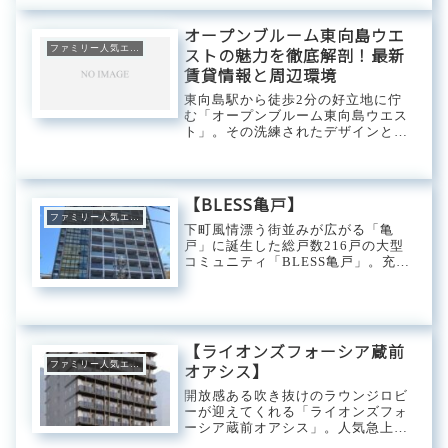
に囲まれた立地はアクティブな都市
生活を満喫できる...
オープンブルーム東向島ウエ
ファミリー人気エリア
ストの魅力を徹底解剖！最新
賃貸情報と周辺環境
東向島駅から徒歩2分の好立地に佇
む「オープンブルーム東向島ウエス
ト」。その洗練されたデザインと充
実した設備は、多くの人々を魅了し
ています。この記事では、オープン
ブルーム東向島ウエストの魅力を余
すところなくご紹介。最新の賃貸情
【BLESS亀戸】
報はもちろん、周...
ファミリー人気エリア
下町風情漂う街並みが広がる「亀
戸」に誕生した総戸数216戸の大型
コミュニティ「BLESS亀戸」。充実
したマンション設備に暮らしを手厚
くサポートしてくれる専有設備が備
わり、ホテルライクな内廊下設計は
高級感と同時にプライバシーと犯罪
抑止力にもな...
【ライオンズフォーシア蔵前
ファミリー人気エリア
オアシス】
開放感ある吹き抜けのラウンジロビ
ーが迎えてくれる「ライオンズフォ
ーシア蔵前オアシス」。人気急上昇
中の「蔵前」を拠点に格別なマンシ