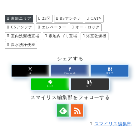
東部エリア
23区
BSアンテナ
CATV
CSアンテナ
エレベーター
オートロック
室内洗濯機置場
敷地内ゴミ置場
浴室乾燥機
温水洗浄便座
シェアする
X
Facebook
はてブ
LINE
コピー
スマイリス編集部をフォローする
スマイリス編集部