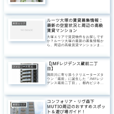
亀戸」。三菱地所ブランドのザ・パ
ークハビオシリーズならではの充実
した共有設備と専有設備は幅広いユ
ーザーから支持される人気のシリー
ズマンションです。...
ルーツ大塚の賃貸募集情報：
東部エリア
最新の空室状況と周辺の高級
賃貸マンション
大塚エリアで賃貸物件をお探しです
か？ルーツ大塚の最新の募集情報か
ら、周辺の高級賃貸マンションま
で、あなたの理想の住まい探しをサ
ポートします。駅近、デザイナー
ズ、ペット可など、こだわり条件で
検索可能です。ルーツ大塚の最新賃
【JMFレジデンス蔵前二丁
貸情報：空室状況と募...
ファミリー人気エリア
目】
隅田川に寄り添うクリエーターズタ
ウン「蔵前」に誕生した「JMFレジ
デンス蔵前二丁目」。都内ビジネス
エリアにアクセスしやすい都営大江
戸線と浅草線を徒歩4分以内で利用
できる高い利便性と空き倉庫や居抜
き物件などを利用したお洒落な飲食
コンフォリア・リヴ森下
店や個性的な雑...
東部エリア
MUTIO周辺のおすすめスポッ
ト＆遊び場ガイド！