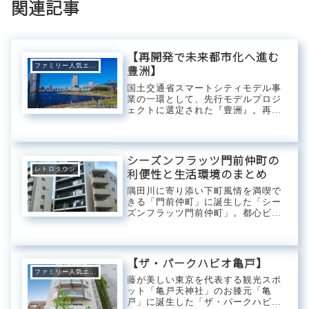
関連記事
【再開発で未来都市化へ進む
ファミリー人気エリア
豊洲】
国土交通省スマートシティモデル事
業の一環として、先行モデルプロジ
ェクトに選定された『豊洲』。再開
発が進み、未来都市の先駆けとなる
べく様々な試みが成されている街並
み。データを駆使したストレスフリ
ーな交通網やスマートな生活の基盤
シーズンフラッツ門前仲町の
となるキャッシュ...
レトロタウン
利便性と生活環境のまとめ
隅田川に寄り添い下町風情を満喫で
きる「門前仲町」に誕生した「シー
ズンフラッツ門前仲町」。都心ビジ
ネスエリアを繋ぐ東西線をはじめ観
光地や23区主要都市を結ぶ大江戸線
をメインに渋谷～押上を快適に移動
できる半蔵門線にディズニーリゾー
【ザ・パークハビオ亀戸】
トへダイレクト...
ファミリー人気エリア
藤が美しい東京を代表する観光スポ
ット「亀戸天神社」のお膝元「亀
戸」に誕生した「ザ・パークハビオ