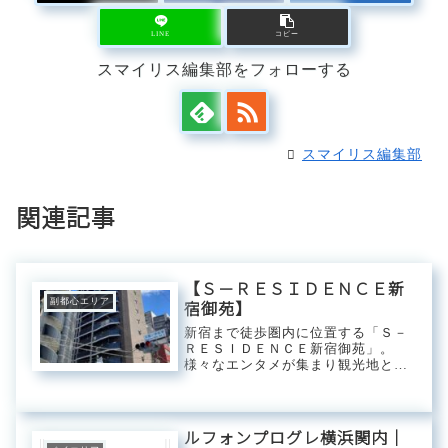
LINE
コピー
スマイリス編集部をフォローする
スマイリス編集部
関連記事
【Ｓ－ＲＥＳＩＤＥＮＣＥ新
副都心エリア
宿御苑】
新宿まで徒歩圏内に位置する「Ｓ－
ＲＥＳＩＤＥＮＣＥ新宿御苑」。
様々なエンタメが集まり観光地とし
ても賑わいをみせる「歌舞伎町」や
大名屋敷の跡地に作られた緑あふれ
る都会のオアシス「新宿御苑」など
アクティブな生活環境に囲まれたロ
ルフォンプログレ横浜関内｜
ケーション。複数路...