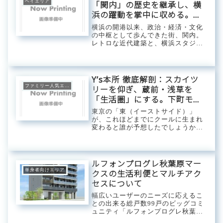
ベイエリア
「関内」の歴史を継承し、横
浜の躍動を掌中に収める。
2026年誕生、職住遊が融合す
横浜の開港以来、政治・経済・文化
るアーバン・フラッグシッ
の中枢として歩んできた街、関内。
レトロな近代建築と、横浜スタジア
プ。
ムや横浜中華街に代表される圧倒的
な活気が共鳴するこのエリアに、
2026年2月、サンケイビルが贈る高
級賃貸シリーズ「ルフォンプログレ
Y’s本所 徹底解剖：スカイツ
横浜関内」が姿...
ファミリー人気エリア
リーを仰ぎ、蔵前・浅草を
「生活圏」にする。下町モダ
ンを体現する、クリエイティ
東京の「東（イーストサイド）」
ブな居住体験
が、これほどまでにクールに生まれ
変わると誰が予想したでしょうか。
かつて材木蔵や職人の工房が並んだ
墨田区本所。今、この場所は「蔵前
（日本のブルックリン）」や「浅
草」といったカルチャーの震源地に
ルフォンプログレ秋葉原マー
隣接し、感度の高い若...
単身者向けエリア
クスの生活利便とマルチアク
セスについて
幅広いユーザーのニーズに応えるこ
との出来る総戸数99戸のビッグコミ
ュニティ「ルフォンプログレ秋葉原
マークス」。1DK～3LDKまで多彩