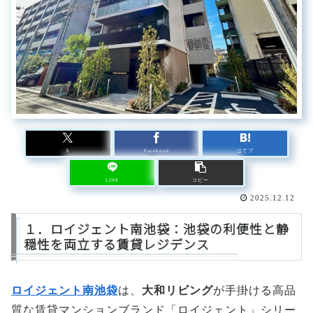
X
Facebook
はてブ
LINE
コピー
2025.12.12
１．ロイジェント南池袋：池袋の利便性と静
穏性を両立する賃貸レジデンス
ロイジェント南池袋
は、
大和リビング
が手掛ける高品
質な賃貸マンションブランド「ロイジェント」シリー