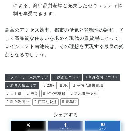
による、高い品質基準と充実したセキュリティ体
制を享受できます。
最高のアクセス効率、都市の活気と静穏性の調和、そ
して高品質な住まいを求める現代の賃貸層にとって、
ロイジェント南池袋は、その理想を実現する最良の拠
点となるでしょう。
ファミリー人気エリア
副都心エリア
単身者向けエリア
若者人気エリア
23区
JR
室内洗濯機置場
山手線
池袋
浴室乾燥機
温水洗浄便座
独立洗面台
西武池袋線
豊島区
シェアする
X
Facebook
はてブ