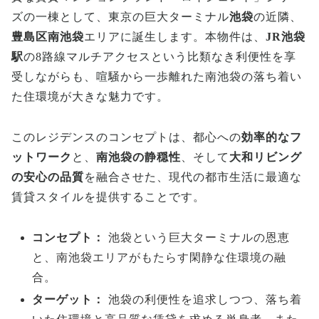
ズの一棟として、東京の巨大ターミナル
池袋
の近隣、
豊島区南池袋
エリアに誕生します。本物件は、
JR池袋
駅
の8路線マルチアクセスという比類なき利便性を享
受しながらも、喧騒から一歩離れた南池袋の落ち着い
た住環境が大きな魅力です。
このレジデンスのコンセプトは、都心への
効率的なフ
ットワーク
と、
南池袋の静穏性
、そして
大和リビング
の安心の品質
を融合させた、現代の都市生活に最適な
賃貸スタイルを提供することです。
コンセプト：
池袋という巨大ターミナルの恩恵
と、南池袋エリアがもたらす閑静な住環境の融
合。
ターゲット：
池袋の利便性を追求しつつ、落ち着