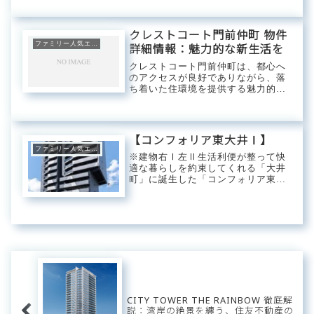
なルームプランを展開し、自身のラ
イフスタイルに合わせたお部屋選び
が可能です。近隣には観光地として
クレストコート門前仲町 物件
も有名な「...
ファミリー人気エリア
詳細情報：魅力的な新生活を
クレストコート門前仲町は、都心へ
のアクセスが良好でありながら、落
ち着いた住環境を提供する魅力的な
物件です。新築の美しい室内、最新
の設備、そして周辺の生活利便施設
など、快適な暮らしをサポートする
要素が満載です。この記事では、ク
【コンフォリア東大井Ⅰ】
レストコート門前...
ファミリー人気エリア
※建物右Ⅰ左Ⅱ生活利便が整って快
適な暮らしを約束してくれる「大井
町」に誕生した「コンフォリア東大
井Ⅰ」。東海道新幹線やリニア中央
新幹線が利用できる品川駅へ好アク
セス。東京臨海高速鉄道を利用すれ
ばベイエリアへのアクセスも容易で
す。【マンション...
CITY TOWER THE RAINBOW 徹底解
説：湾岸の絶景を纏う、住友不動産の