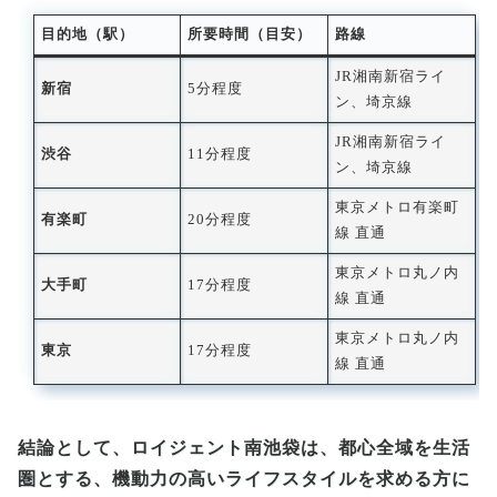
目的地（駅）
所要時間（目安）
路線
JR湘南新宿ライ
新宿
5分程度
ン、埼京線
JR湘南新宿ライ
渋谷
11分程度
ン、埼京線
東京メトロ有楽町
有楽町
20分程度
線 直通
東京メトロ丸ノ内
大手町
17分程度
線 直通
東京メトロ丸ノ内
東京
17分程度
線 直通
結論として、ロイジェント南池袋は、都心全域を生活
圏とする、機動力の高いライフスタイルを求める方に