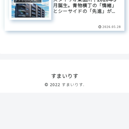
ファミリー人気エリア
月誕生。青物横丁の「情緒」
とシーサイドの「先進」が交
差する。東急グループが贈
る、自分らしいリズムを刻む
2026.05.28
最新のデザインレジデンス。
すまいりす
© 2022 すまいりす.