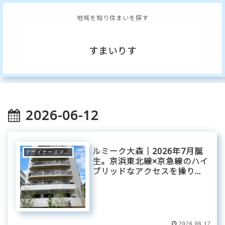
地域を知り住まいを探す
すまいりす
2026-06-12
ルミーク大森｜2026年7月誕
デザイナーズマンション
生。京浜東北線×京急線のハイ
ブリッドなアクセスを操り、
大森の「洗練と潤い」に還
る。盛夏の光に躍動するコン
パクト・ベース。
2026.06.12