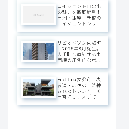
前の圧倒的な躍動
ロイジェント日の出
と、分譲仕様の「洗
の魅力を徹底解剖！
練された静穏」が美
豊洲・銀座・新橋の
しくリンクするスタ
ロイジェントシリー
イリッシュ・ベー
ズと比較
ス。
リビオメゾン東陽町
｜2026年8月誕生。
大手町へ直結する東
西線の圧倒的なポテ
ンシャルを使いこな
し、江東の「豊かな
潤い」に憩う。真夏
Fiat Lux表参道｜表
の光が躍動する次世
参道・原宿の「洗練
代のスマート・ベー
されたトレンド」を
ス。
日常にし、大手町・
渋谷・銀座へダイレ
クト。神宮前の邸宅
街に佇む、光と意匠
が交差するプレミア
ム・スタイリッシュ