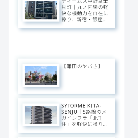
ディームス中野富士
普段使いにし、静穏
見町｜丸ノ内線の軽
な私域に寛ぐアーバ
快な機動力を自在に
ン・ベース。
操り、新宿・銀座・
大手町へ一直線。中
野・弥生町の「静穏
な平穏」に還る、洗
練のアーバン・スタ
イリッシュベース。
【蒲田のヤバさ】
SYFORME KITA-
SENJU｜5路線のメ
ガインフラ「北千
住」を軽快に操り、
大手町・日比谷・上
野へダイレクト。駅