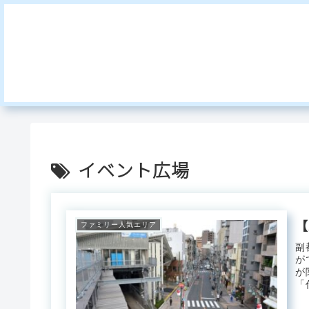
イベント広場
【
ファミリー人気エリア
副
が
が
「
快