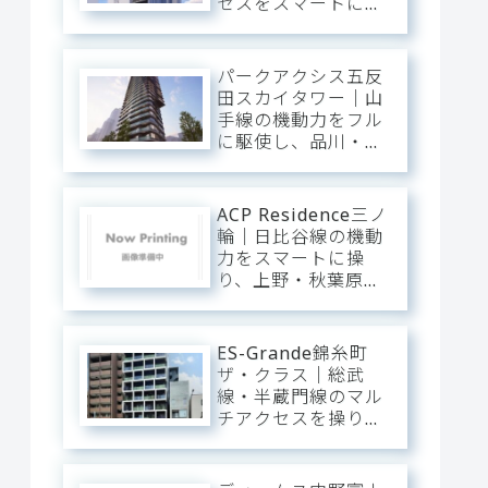
セスをスマートに操
り、大手町・日本
橋・六本木へ一直
線。下町の粋と隅田
パークアクシス五反
川の静穏に還る、洗
田スカイタワー｜山
練のアーバン・ベー
手線の機動力をフル
ス。
に駆使し、品川・渋
谷・新宿へ直行。目
黒川のほとりに輝
く、タワーの解放感
ACP Residence三ノ
と静穏を纏うプレミ
輪｜日比谷線の機動
アム・ベース。
力をスマートに操
り、上野・秋葉原・
銀座へダイレクト。
三ノ輪の「味わい深
い情緒」を普段使い
ES-Grande錦糸町
にし、静穏な私域に
ザ・クラス｜総武
寛ぐアーバン・ベー
線・半蔵門線のマル
ス。
チアクセスを操り、
大手町・東京・渋谷
へ一直線。錦糸町の
「先進インフラ」を