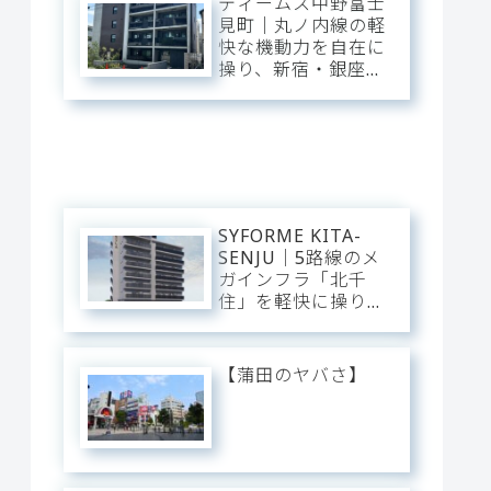
ディームス中野富士
普段使いにし、静穏
見町｜丸ノ内線の軽
な私域に寛ぐアーバ
快な機動力を自在に
ン・ベース。
操り、新宿・銀座・
大手町へ一直線。中
野・弥生町の「静穏
な平穏」に還る、洗
練のアーバン・スタ
イリッシュベース。
SYFORME KITA-
SENJU｜5路線のメ
ガインフラ「北千
住」を軽快に操り、
大手町・日比谷・上
野へダイレクト。駅
前の圧倒的な躍動
【蒲田のヤバさ】
と、分譲仕様の「洗
練された静穏」が美
しくリンクするスタ
イリッシュ・ベー
ス。