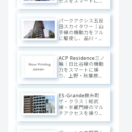
セスをスマートに操
り、大手町・日本
橋・六本木へ一直
線。下町の粋と隅田
パークアクシス五反
川の静穏に還る、洗
田スカイタワー｜山
練のアーバン・ベー
手線の機動力をフル
ス。
に駆使し、品川・渋
谷・新宿へ直行。目
黒川のほとりに輝
く、タワーの解放感
ACP Residence三ノ
と静穏を纏うプレミ
輪｜日比谷線の機動
アム・ベース。
力をスマートに操
り、上野・秋葉原・
銀座へダイレクト。
三ノ輪の「味わい深
い情緒」を普段使い
ES-Grande錦糸町
にし、静穏な私域に
ザ・クラス｜総武
寛ぐアーバン・ベー
線・半蔵門線のマル
ス。
チアクセスを操り、
大手町・東京・渋谷
へ一直線。錦糸町の
「先進インフラ」を