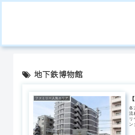
地下鉄博物館
【
ファミリー人気エリア
各
流
リ
ン
ケ