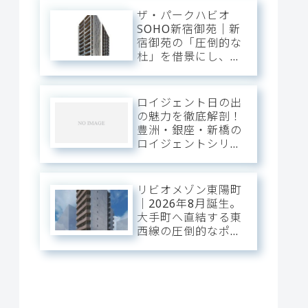
ザ・パークハビオ
SOHO新宿御苑｜新
宿御苑の「圧倒的な
杜」を借景にし、新
宿中枢の躍動を手の
内に収める。職住の
境界を美しく溶か
ロイジェント日の出
す、三菱地所レジデ
の魅力を徹底解剖！
ンスが贈るハイエン
豊洲・銀座・新橋の
ドSOHOステージ。
ロイジェントシリー
ズと比較
リビオメゾン東陽町
｜2026年8月誕生。
大手町へ直結する東
西線の圧倒的なポテ
ンシャルを使いこな
し、江東の「豊かな
潤い」に憩う。真夏
の光が躍動する次世
代のスマート・ベー