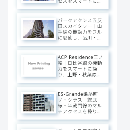
セスをスマートに操
り、大手町・日本
橋・六本木へ一直
線。下町の粋と隅田
パークアクシス五反
川の静穏に還る、洗
田スカイタワー｜山
練のアーバン・ベー
手線の機動力をフル
ス。
に駆使し、品川・渋
谷・新宿へ直行。目
黒川のほとりに輝
く、タワーの解放感
ACP Residence三ノ
と静穏を纏うプレミ
輪｜日比谷線の機動
アム・ベース。
力をスマートに操
り、上野・秋葉原・
銀座へダイレクト。
三ノ輪の「味わい深
い情緒」を普段使い
ES-Grande錦糸町
にし、静穏な私域に
ザ・クラス｜総武
寛ぐアーバン・ベー
線・半蔵門線のマル
ス。
チアクセスを操り、
大手町・東京・渋谷
へ一直線。錦糸町の
「先進インフラ」を