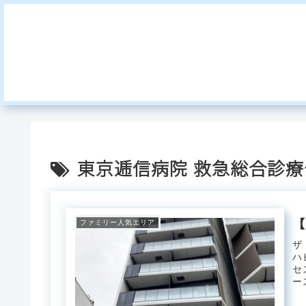
東京逓信病院 救急総合診
【
ファミリー人気エリア
ザ
ハ
セ
ー
数