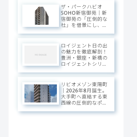
ザ・パークハビオ
SOHO新宿御苑｜新
宿御苑の「圧倒的な
杜」を借景にし、新
宿中枢の躍動を手の
内に収める。職住の
境界を美しく溶か
ロイジェント日の出
す、三菱地所レジデ
の魅力を徹底解剖！
ンスが贈るハイエン
豊洲・銀座・新橋の
ドSOHOステージ。
ロイジェントシリー
ズと比較
リビオメゾン東陽町
｜2026年8月誕生。
大手町へ直結する東
西線の圧倒的なポテ
ンシャルを使いこな
し、江東の「豊かな
潤い」に憩う。真夏
の光が躍動する次世
代のスマート・ベー