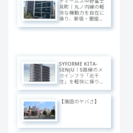
ディームス中野富士
普段使いにし、静穏
見町｜丸ノ内線の軽
な私域に寛ぐアーバ
快な機動力を自在に
ン・ベース。
操り、新宿・銀座・
大手町へ一直線。中
野・弥生町の「静穏
な平穏」に還る、洗
練のアーバン・スタ
イリッシュベース。
SYFORME KITA-
SENJU｜5路線のメ
ガインフラ「北千
住」を軽快に操り、
大手町・日比谷・上
野へダイレクト。駅
前の圧倒的な躍動
【蒲田のヤバさ】
と、分譲仕様の「洗
練された静穏」が美
しくリンクするスタ
イリッシュ・ベー
ス。