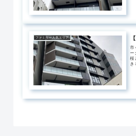
【
ファミリー人気エリア
市
ー
桜
き
足