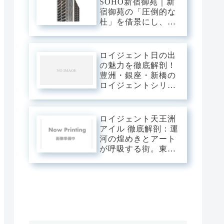
SOHO新宿御苑｜新
練された静穏」が美
宿御苑の「圧倒的な
しくリンクするスタ
杜」を借景にし、新
イリッシュ・ベー
宿中枢の躍動を手の
ス。
内に収める。職住の
境界を美しく溶か
ロイジェント日の出
す、三菱地所レジデ
の魅力を徹底解剖！
ンスが贈るハイエン
豊洲・銀座・新橋の
ドSOHOステージ。
ロイジェントシリー
ズと比較
ロイジェント天王洲
アイル 徹底解剖：運
河の煌めきとアート
が呼吸する街。東京
の「水辺の最前線」
を私有する、プレミ
アムな日常。