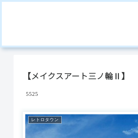
【メイクスアート三ノ輪Ⅱ】
5525
レトロタウン