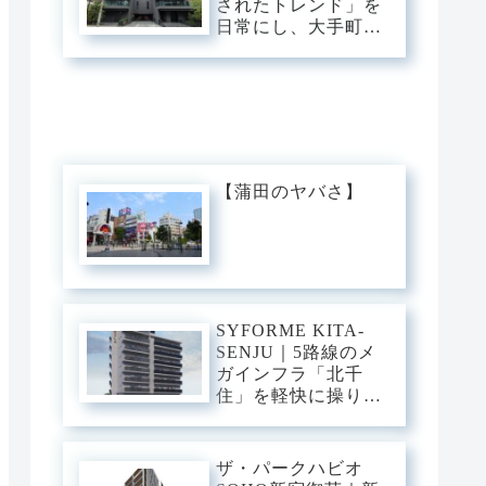
されたトレンド」を
ュ・ベース。
日常にし、大手町・
渋谷・銀座へダイレ
クト。神宮前の邸宅
街に佇む、光と意匠
が交差するプレミア
ム・スタイリッシュ
ベース。
【蒲田のヤバさ】
SYFORME KITA-
SENJU｜5路線のメ
ガインフラ「北千
住」を軽快に操り、
大手町・日比谷・上
野へダイレクト。駅
前の圧倒的な躍動
ザ・パークハビオ
と、分譲仕様の「洗