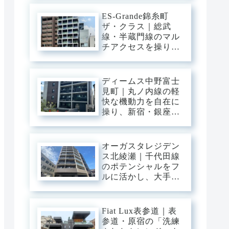
三ノ輪の「味わい深
い情緒」を普段使い
ES-Grande錦糸町
にし、静穏な私域に
ザ・クラス｜総武
寛ぐアーバン・ベー
線・半蔵門線のマル
ス。
チアクセスを操り、
大手町・東京・渋谷
へ一直線。錦糸町の
「先進インフラ」を
ディームス中野富士
普段使いにし、静穏
見町｜丸ノ内線の軽
な私域に寛ぐアーバ
快な機動力を自在に
ン・ベース。
操り、新宿・銀座・
大手町へ一直線。中
野・弥生町の「静穏
な平穏」に還る、洗
オーガスタレジデン
練のアーバン・スタ
ス北綾瀬｜千代田線
イリッシュベース。
のポテンシャルをフ
ルに活かし、大手
町・日比谷・表参道
へダイレクト。東和
の「閑静な平穏」と
Fiat Lux表参道｜表
緑に憩う、機能美あ
参道・原宿の「洗練
ふれるスタイリッシ