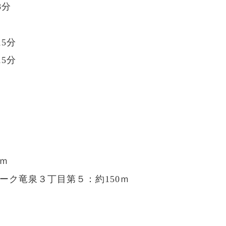
8分
5分
5分
0ｍ
ーク竜泉３丁目第５：約150ｍ