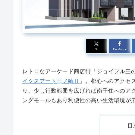
X
Facebook
レトロなアーケード商店街「ジョイフル三
イクスアート三ノ輪Ⅱ
」。都心へのアクセ
り。少し行動範囲を広げれば南千住へのア
ングモールもあり利便性の高い生活環境が
目