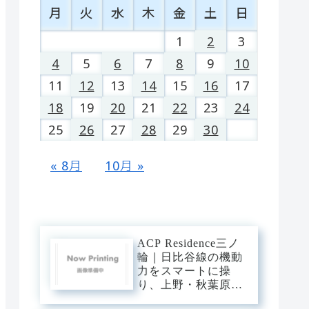
月
火
水
木
金
土
日
1
2
3
4
5
6
7
8
9
10
11
12
13
14
15
16
17
18
19
20
21
22
23
24
25
26
27
28
29
30
« 8月
10月 »
ACP Residence三ノ
輪｜日比谷線の機動
力をスマートに操
り、上野・秋葉原・
銀座へダイレクト。