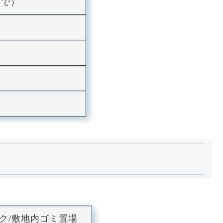
まで）
ック/敷地内ゴミ置場