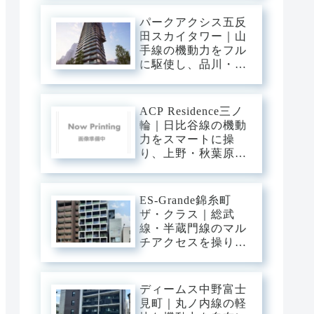
橋・六本木へ一直
線。下町の粋と隅田
パークアクシス五反
川の静穏に還る、洗
田スカイタワー｜山
練のアーバン・ベー
手線の機動力をフル
ス。
に駆使し、品川・渋
谷・新宿へ直行。目
黒川のほとりに輝
く、タワーの解放感
ACP Residence三ノ
と静穏を纏うプレミ
輪｜日比谷線の機動
アム・ベース。
力をスマートに操
り、上野・秋葉原・
銀座へダイレクト。
三ノ輪の「味わい深
い情緒」を普段使い
ES-Grande錦糸町
にし、静穏な私域に
ザ・クラス｜総武
寛ぐアーバン・ベー
線・半蔵門線のマル
ス。
チアクセスを操り、
大手町・東京・渋谷
へ一直線。錦糸町の
「先進インフラ」を
ディームス中野富士
普段使いにし、静穏
見町｜丸ノ内線の軽
な私域に寛ぐアーバ