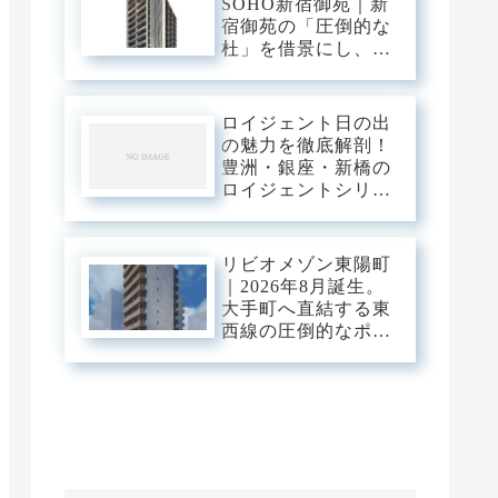
SOHO新宿御苑｜新
宿御苑の「圧倒的な
杜」を借景にし、新
宿中枢の躍動を手の
内に収める。職住の
境界を美しく溶か
ロイジェント日の出
す、三菱地所レジデ
の魅力を徹底解剖！
ンスが贈るハイエン
豊洲・銀座・新橋の
ドSOHOステージ。
ロイジェントシリー
ズと比較
リビオメゾン東陽町
｜2026年8月誕生。
大手町へ直結する東
西線の圧倒的なポテ
ンシャルを使いこな
し、江東の「豊かな
潤い」に憩う。真夏
の光が躍動する次世
代のスマート・ベー
ス。