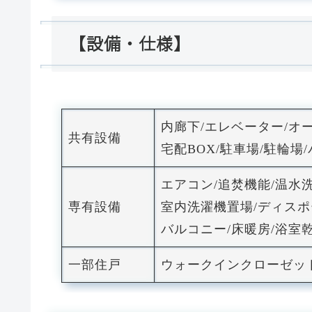
【設備・仕様】
内廊下/エレベーター/
共有設備
宅配BOX/駐車場/駐輪場
エアコン/追焚機能/温水
専有設備
室内洗濯機置場/ディスポ
バルコニー/床暖房/浴室乾
一部住戸
ウォークインクローゼッ