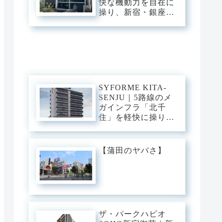
快な機動力を自在に
ン・ベース。
操り、新宿・銀座・
大手町へ一直線。中
野・弥生町の「静穏
な平穏」に還る、洗
練のアーバン・スタ
イリッシュベース。
SYFORME KITA-
SENJU｜5路線のメ
ガインフラ「北千
住」を軽快に操り、
大手町・日比谷・上
野へダイレクト。駅
前の圧倒的な躍動
【蒲田のヤバさ】
と、分譲仕様の「洗
練された静穏」が美
しくリンクするスタ
イリッシュ・ベー
ス。
ザ・パークハビオ