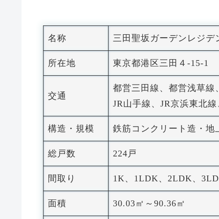
名称
三田聖坂ガーデンレジデ
所在地
東京都港区三田４-15-1
都営三田線、都営浅草
交通
JR山手線、JR京浜東北
構造・規模
鉄筋コンクリート造・地上
総戸数
224戸
間取り
1K、1LDK、2LDK、3L
面積
30.03㎡～90.36㎡