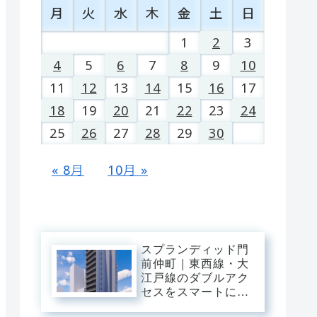
月
火
水
木
金
土
日
1
2
3
4
5
6
7
8
9
10
11
12
13
14
15
16
17
18
19
20
21
22
23
24
25
26
27
28
29
30
« 8月
10月 »
スプランディッド門
前仲町｜東西線・大
江戸線のダブルアク
セスをスマートに操
り、大手町・日本