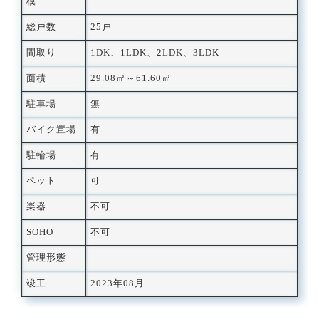
模
総戸数
25戸
間取り
1DK、1LDK、2LDK、3LDK
面積
29.08㎡～61.60㎡
駐車場
無
バイク置場
有
駐輪場
有
ペット
可
楽器
不可
SOHO
不可
管理形態
竣工
2023年08月