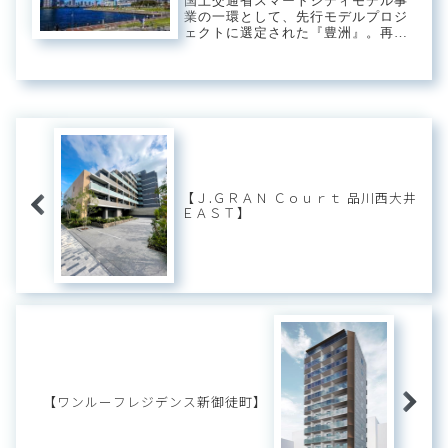
国土交通省スマートシティモデル事
業の一環として、先行モデルプロジ
ェクトに選定された『豊洲』。再開
発が進み、未来都市の先駆けとなる
べく様々な試みが成されている街並
み。データを駆使したストレスフリ
ーな交通網やスマートな生活の基盤
となるキャッシュ...
【Ｊ.ＧＲＡＮ Ｃｏｕｒｔ 品川西大井
ＥＡＳＴ】
【ワンルーフレジデンス新御徒町】