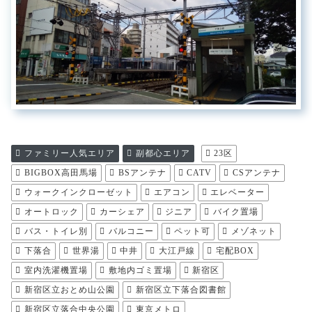
ファミリー人気エリア
副都心エリア
23区
BIGBOX高田馬場
BSアンテナ
CATV
CSアンテナ
ウォークインクローゼット
エアコン
エレベーター
オートロック
カーシェア
ジニア
バイク置場
バス・トイレ別
バルコニー
ペット可
メゾネット
下落合
世界湯
中井
大江戸線
宅配BOX
室内洗濯機置場
敷地内ゴミ置場
新宿区
新宿区立おとめ山公園
新宿区立下落合図書館
新宿区立落合中央公園
東京メトロ