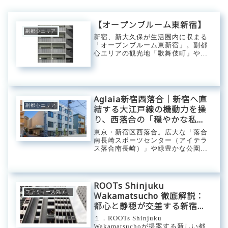
【オープンブルーム東新宿】
副都心エリア
新宿、新大久保が生活圏内に収まる
「オープンブルーム東新宿」。副都
心エリアの観光地「歌舞伎町」や
「新宿ゴールデン街」、「新大久保
コリアンタウン」などを普段遣いし
華やかな都市生活を彩るエリア。3
タイプの1Rから選べるシングルユー
ザー向けマンショ...
Aglaia新宿西落合｜新宿へ直
副都心エリア
結する大江戸線の機動力を操
り、西落合の「穏やかな私
域」に寛ぐ。都会の利便と静
東京・新宿区西落合。広大な「落合
穏をスマートにまとう、意匠
南長崎スポーツセンター（アイテラ
ス落合南長崎）」や緑豊かな公園が
のデザイナーズ・ステージ。
点在し、新宿区でありながらも喧騒
から一線を画した穏やかで品格ある
住宅街が広がるエリア。この暮らし
やすさと都心へのアクセスが美しく
ROOTs Shinjuku
ブレンドされた好...
ファミリー人気エリア
Wakamatsucho 徹底解説：
都心と静穏が交差する新宿区
若松町のレジデンス
１．ROOTs Shinjuku
Wakamatsuchoが提案する新しい都