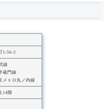
1-56-2
武線
半蔵門線
東京メトロ丸ノ内線
上14階