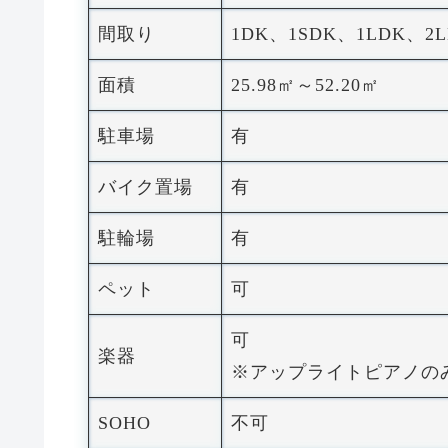
間取り
1DK、1SDK、1LDK、2L
面積
25.98㎡～52.20㎡
駐車場
有
バイク置場
有
駐輪場
有
ペット
可
可
楽器
※アップライトピアノの
SOHO
不可