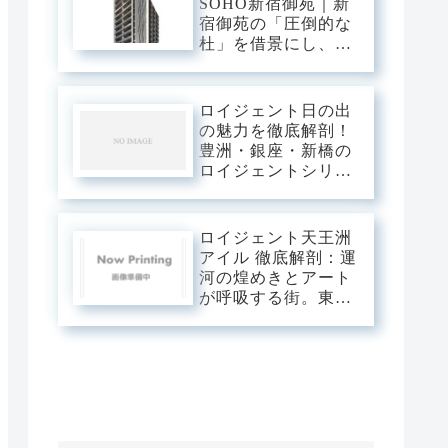
SOHO新宿御苑｜新
宿御苑の「圧倒的な
杜」を借景にし、新
宿中枢の躍動を手の
内に収める。職住の
境界を美しく溶か
ロイジェント日の出
す、三菱地所レジデ
の魅力を徹底解剖！
ンスが贈るハイエン
豊洲・銀座・新橋の
ドSOHOステージ。
ロイジェントシリー
ズと比較
ロイジェント天王洲
アイル 徹底解剖：運
河の煌めきとアート
が呼吸する街。東京
の「水辺の最前線」
を私有する、プレミ
アムな日常。