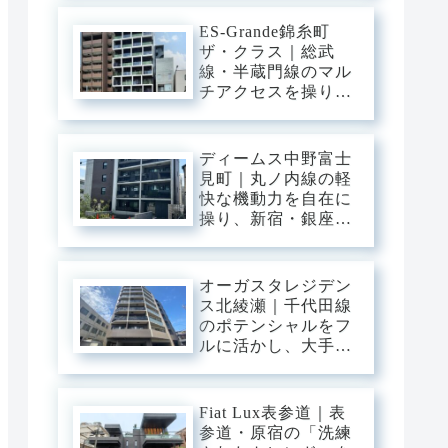
三ノ輪の「味わい深
い情緒」を普段使い
ES-Grande錦糸町
にし、静穏な私域に
ザ・クラス｜総武
寛ぐアーバン・ベー
線・半蔵門線のマル
ス。
チアクセスを操り、
大手町・東京・渋谷
へ一直線。錦糸町の
「先進インフラ」を
ディームス中野富士
普段使いにし、静穏
見町｜丸ノ内線の軽
な私域に寛ぐアーバ
快な機動力を自在に
ン・ベース。
操り、新宿・銀座・
大手町へ一直線。中
野・弥生町の「静穏
な平穏」に還る、洗
オーガスタレジデン
練のアーバン・スタ
ス北綾瀬｜千代田線
イリッシュベース。
のポテンシャルをフ
ルに活かし、大手
町・日比谷・表参道
へダイレクト。東和
の「閑静な平穏」と
Fiat Lux表参道｜表
緑に憩う、機能美あ
参道・原宿の「洗練
ふれるスタイリッシ