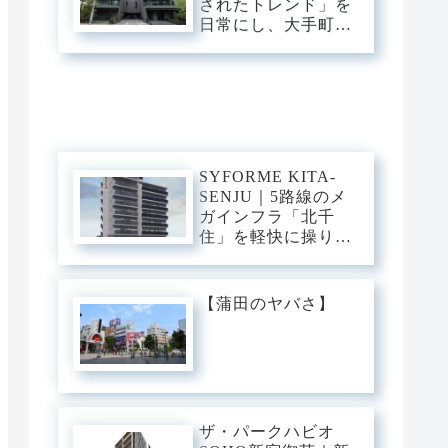
されたトレンド」を
ュ・ベース。
日常にし、大手町・
渋谷・銀座へダイレ
クト。神宮前の邸宅
街に佇む、光と意匠
が交差するプレミア
ム・スタイリッシュ
ベース。
SYFORME KITA-
SENJU｜5路線のメ
ガインフラ「北千
住」を軽快に操り、
大手町・日比谷・上
野へダイレクト。駅
前の圧倒的な躍動
【蒲田のヤバさ】
と、分譲仕様の「洗
練された静穏」が美
しくリンクするスタ
イリッシュ・ベー
ス。
ザ・パークハビオ