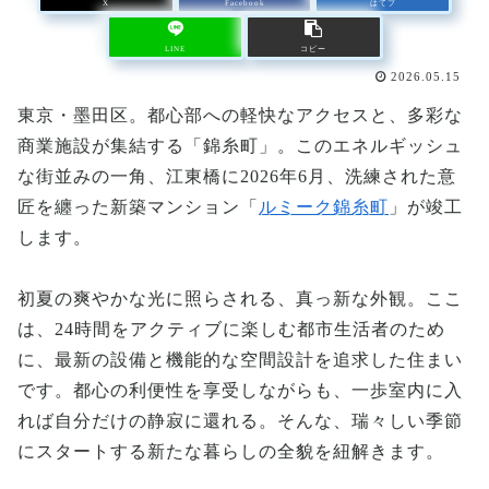
X
Facebook
はてブ
LINE
コピー
2026.05.15
東京・墨田区。都心部への軽快なアクセスと、多彩な
商業施設が集結する「錦糸町」。このエネルギッシュ
な街並みの一角、江東橋に2026年6月、洗練された意
匠を纏った新築マンション「
ルミーク錦糸町
」が竣工
します。
初夏の爽やかな光に照らされる、真っ新な外観。ここ
は、24時間をアクティブに楽しむ都市生活者のため
に、最新の設備と機能的な空間設計を追求した住まい
です。都心の利便性を享受しながらも、一歩室内に入
れば自分だけの静寂に還れる。そんな、瑞々しい季節
にスタートする新たな暮らしの全貌を紐解きます。