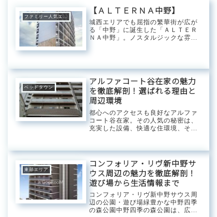
【ＡＬＴＥＲＮＡ中野】
ファミリー人気エリア
城西エリアでも屈指の繁華街が広が
る「中野」に誕生した「ＡＬＴＥＲ
ＮＡ中野」。ノスタルジックな雰囲
気に包まれた飲み屋街をはじめ、サ
ブカルの発信地としての知名度も兼
ね備えたロケーションは多くの人を
惹き付ける魅力に満ち溢れた街並み
です。【マンショ...
アルファコート谷在家の魅力
ベッドタウン
を徹底解剖！選ばれる理由と
周辺環境
都心へのアクセスも良好なアルファ
コート谷在家。その人気の秘密は、
充実した設備、快適な住環境、そし
て周辺の利便性にあります。この記
事では、アルファコート谷在家の魅
力を余すところなくご紹介します。
アルファコート谷在家とは？基本情
コンフォリア・リヴ新中野サ
報と特徴アルファ...
東部エリア
ウス周辺の魅力を徹底解剖！
遊び場から生活情報まで
コンフォリア・リヴ新中野サウス周
辺の公園・遊び場緑豊かな中野四季
の森公園中野四季の森公園は、広大