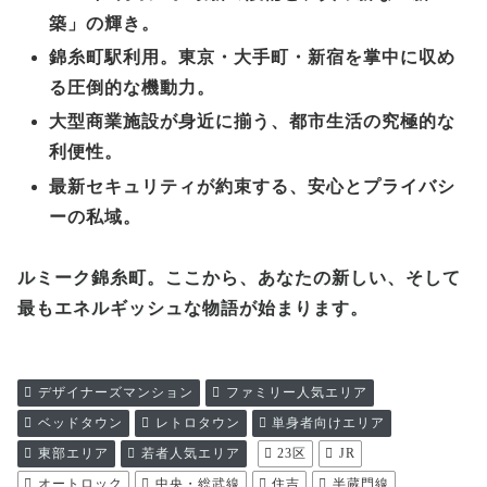
築」の輝き。
錦糸町駅利用。東京・大手町・新宿を掌中に収め
る圧倒的な機動力。
大型商業施設が身近に揃う、都市生活の究極的な
利便性。
最新セキュリティが約束する、安心とプライバシ
ーの私域。
ルミーク錦糸町。ここから、あなたの新しい、そして
最もエネルギッシュな物語が始まります。
デザイナーズマンション
ファミリー人気エリア
ベッドタウン
レトロタウン
単身者向けエリア
東部エリア
若者人気エリア
23区
JR
オートロック
中央・総武線
住吉
半蔵門線