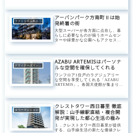
な芝生広場が特徴で、都会の中のオ
アシスのような存在です。子供たち
は自由に走り回り、大人たちはピク
ニックを楽しんだり、ヨガをしたり
アーバンパーク方南町Ⅱは始
と、思い思いの時...
ファミリー人気エリア
発終着の街
大型スーパーが各方面に点在し、暮
らしに必要なものが揃うホームセン
ターや緑豊かな公園へもアクセスし
やすい「アーバンパーク方南町
Ⅱ」。始発終着駅の「方南町駅」が
最寄りのため通勤通学時は高確率で
座れる利便性と新宿を経由し都心へ
AZABU ARTEMISはパーソナ
も快適にダイレクトア...
デザイナーズマンション
ルな空間を確保してくれる
ワンフロア1住戸のラグジュアリー
な空間を享受してくれる「AZABU
ARTEMIS」。各国大使館が集まりイ
ンターナショナルスクールもある国
際色豊かな街並みが特徴の「麻布」
に位置し都心へのアクセス性も良好
なロケーション。六本木ヒルズや近
クレストタワー西日暮里 徹底
年注目...
タワーマンション
解説：山手線駅直結・複合開
発が実現した都心生活の極み
１．クレストタワー西日暮里が提供
する、山手線生活の新たな価値クレ