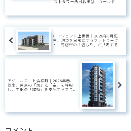
ストタワー西日暮里は、ゴールドク
レストをはじめとするデベロッパー
が手掛けた、JR山手線・京浜東北
線・東京メトロ千代田線「西日暮
里」駅を最寄りとするタワーレジデ
ンスです。山手線駅...
ロイジェント上板橋｜2026年6月誕
生。池袋を日常にするフットワーク
と、商店街の「温もり」が共鳴する場
所。
アジールコート浜松町｜2026年春、
誕生。東京の「海」と「空」を呼吸
し、中枢の「躍動」を支配するフラッ
グシップ・ベース。
コメント