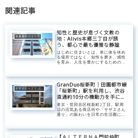
関連記事
知性と歴史が息づく文教の
単身者向けエリア
地：Alivis本郷三丁目が誘
う、都心で最も優雅な静謐
はじめに住まいとは、単に体を休め
る場所ではなく、知性を磨き、感性
を育み、人生を豊かにするための基
盤です。東京の中心部において、こ
の「質の高い生活」を求める人々に
とって、文京区本郷三丁目エリアは
常に特別な輝きを放ってきました。
GranDuo桜新町｜田園都市線
長い歴史に培われ...
デザイナーズマンション
「桜新町」駅を利用し、渋谷
直通約10分の機動力を手に入
れる。コンクリート打ち放し
東京・世田谷区桜新町2丁目。駅周
の美学が息づく、世田谷の静
辺の活気ある商店街や「サザエさん
通り」の賑わいを日常の生活圏に収
穏に還るデザイナーズ・ステ
めながらも、喧騒から一歩奥へ入っ
ージ。
た世田谷らしい落ち着いた邸宅風景
が広がる、きわめて人気の高いロケ
ーション。この穏やかな住環境が広
【ＡＬＴＥＲＮＡ門前仲町