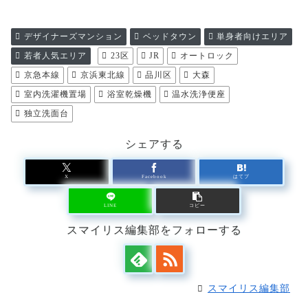
デザイナーズマンション
ベッドタウン
単身者向けエリア
若者人気エリア
23区
JR
オートロック
京急本線
京浜東北線
品川区
大森
室内洗濯機置場
浴室乾燥機
温水洗浄便座
独立洗面台
シェアする
X
Facebook
はてブ
LINE
コピー
スマイリス編集部をフォローする
スマイリス編集部