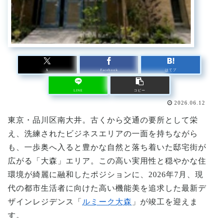
X
Facebook
はてブ
LINE
コピー
2026.06.12
東京・品川区南大井。古くから交通の要所として栄
え、洗練されたビジネスエリアの一面を持ちながら
も、一歩奥へ入ると豊かな自然と落ち着いた邸宅街が
広がる「大森」エリア。この高い実用性と穏やかな住
環境が綺麗に融和したポジションに、2026年7月、現
代の都市生活者に向けた高い機能美を追求した最新デ
ザインレジデンス「
ルミーク大森
」が竣工を迎えま
す。