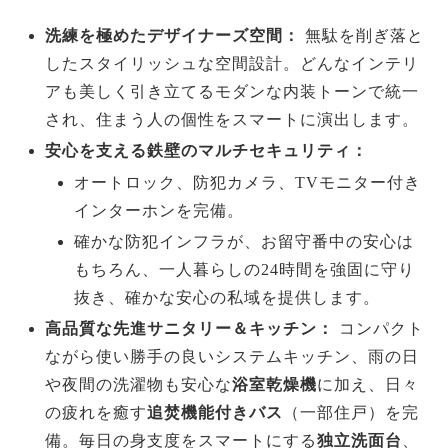
洗練を極めたデザイナーズ空間：
無駄を削ぎ落と
したスタイリッシュな空間設計。どんなインテリ
アも美しく引き立てるモダンな内装トーンで統一
され、住まう人の個性をスマートに演出します。
安心を支える鉄壁のマルチセキュリティ：
オートロック、防犯カメラ、TVモニター付き
インターホンを完備。
確かな防犯インフラが、お留守番中の安心は
もちろん、一人暮らしの24時間を強固に守り
抜き、確かな安心の私域を提供します。
高品質な先進サニタリー＆キッチン：
コンパクト
ながら使い勝手の良いシステムキッチン、雨の日
や夜間の洗濯物も安心な
浴室乾燥機
に加え、日々
の疲れを癒す
追焚機能付きバス
（一部住戸）を完
備。毎日の身支度をスマートにする
独立洗面台
、