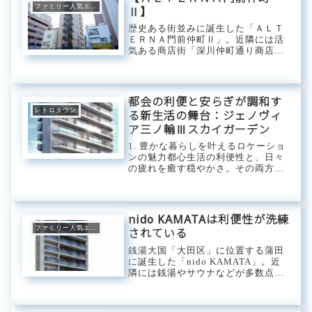
がるエリアに、数...
ファミリー人気エリア
Ⅱ】
歴史ある街並みに誕生した「ＡＬＴ
ＥＲＮＡ門前仲町Ⅱ」。近隣には活
気ある商店街「深川仲町通り商店
街」をはじめ木場公園や清澄庭園な
どアクティブなスポットが点在。月
例行事や年中行事などがある「深川
不動堂」、「富岡八幡宮」では行事
都会の利便と安らぎが調和す
ごとに出店屋台が並...
レトロタウン
る新生活の舞台：ジェノヴィ
ア三ノ輪Ⅲスカイガーデン
1. 豊かな暮らしを叶えるロケーショ
ンの魅力都心生活の利便性と、日々
の疲れを癒す穏やかさ。その両方を
手に入れたいと願う方にとって、こ
のレジデンスが位置するエリアは理
想的な選択となるでしょう。複数路
線が利用可能なマルチアクセスを誇
nido KAMATAは利便性が洗練
り、都心の主...
ファミリー人気エリア
されている
銭湯大国「大田区」に位置する蒲田
に誕生した「nido KAMATA」。近
隣には銭湯やサウナなどが多数点在
し仕事や遊びで疲れた身体を癒や
し、ととのえてくれます。大型スー
パーや活気あるサンライズモール蒲