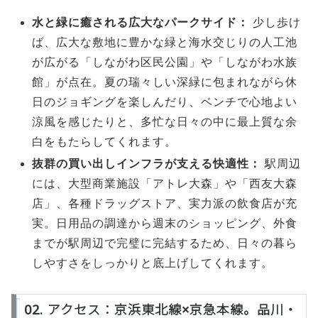
水と緑に癒される広大なパークサイド：
少し歩け
ば、広大な敷地に豊かな緑と海水交じりの人工池
が広がる「しながわ区民公園」や「しながわ水族
館」が点在。夏の瑞々しい深緑に包まれながら休
日のジョギングを楽しんだり、ベンチで心地よい
涼風を感じたりと、多忙な日々の中に最上質な余
白をもたらしてくれます。
抜群の買い出しインフラが支える快適性：
駅周辺
には、大型商業施設「アトレ大森」や「西友大森
店」、各種ドラッグストア、実力派の飲食店が充
実。日用品の調達から週末のショッピング、外食
までが駅周辺で完璧に完結するため、日々の暮ら
しやすさをしっかりと底上げしてくれます。
02. アクセス：京浜東北線×京急本線。品川・