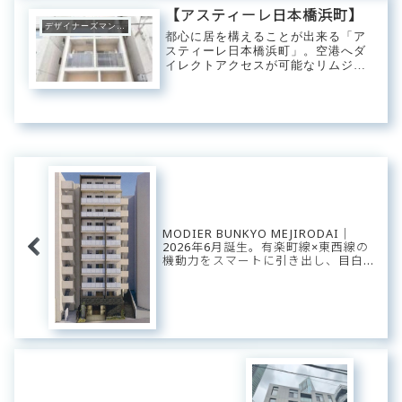
田など日々の暮らしの買い物は一通
【アスティーレ日本橋浜町】
り近場で済...
デザイナーズマンション
都心に居を構えることが出来る「ア
スティーレ日本橋浜町」。空港へダ
イレクトアクセスが可能なリムジン
バスの発着所「東京シティエアター
ミナル」をはじめ多彩な路線を利用
できるロケーション。日本全国へ路
線が伸びる東京駅へのアクセス性も
良好なポジション...
MODIER BUNKYO MEJIRODAI｜
2026年6月誕生。有楽町線×東西線の
機動力をスマートに引き出し、目白台
の「瑞々しい静穏」に還る。初夏の光
に映える洗練のコンパクト・ベース。