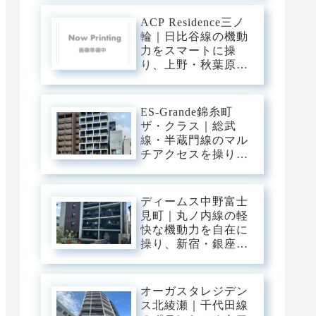
黒川のほとりに輝
く、タワーの解放感
ACP Residence三ノ
と静穏を纏うプレミ
輪｜日比谷線の機動
アム・ベース。
力をスマートに操
り、上野・秋葉原・
銀座へダイレクト。
三ノ輪の「味わい深
い情緒」を普段使い
ES-Grande錦糸町
にし、静穏な私域に
ザ・クラス｜総武
寛ぐアーバン・ベー
線・半蔵門線のマル
ス。
チアクセスを操り、
大手町・東京・渋谷
へ一直線。錦糸町の
「先進インフラ」を
ディームス中野富士
普段使いにし、静穏
見町｜丸ノ内線の軽
な私域に寛ぐアーバ
快な機動力を自在に
ン・ベース。
操り、新宿・銀座・
大手町へ一直線。中
野・弥生町の「静穏
な平穏」に還る、洗
オーガスタレジデン
練のアーバン・スタ
ス北綾瀬｜千代田線
イリッシュベース。