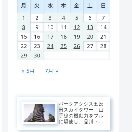
月
火
水
木
金
土
日
1
2
3
4
5
6
7
8
9
10
11
12
13
14
15
16
17
18
19
20
21
22
23
24
25
26
27
28
29
30
« 5月
7月 »
パークアクシス五反
田スカイタワー｜山
手線の機動力をフル
に駆使し、品川・渋
谷・新宿へ直行。目