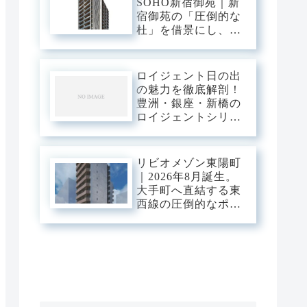
SOHO新宿御苑｜新
宿御苑の「圧倒的な
杜」を借景にし、新
宿中枢の躍動を手の
内に収める。職住の
境界を美しく溶か
ロイジェント日の出
す、三菱地所レジデ
の魅力を徹底解剖！
ンスが贈るハイエン
豊洲・銀座・新橋の
ドSOHOステージ。
ロイジェントシリー
ズと比較
リビオメゾン東陽町
｜2026年8月誕生。
大手町へ直結する東
西線の圧倒的なポテ
ンシャルを使いこな
し、江東の「豊かな
潤い」に憩う。真夏
の光が躍動する次世
代のスマート・ベー
ス。