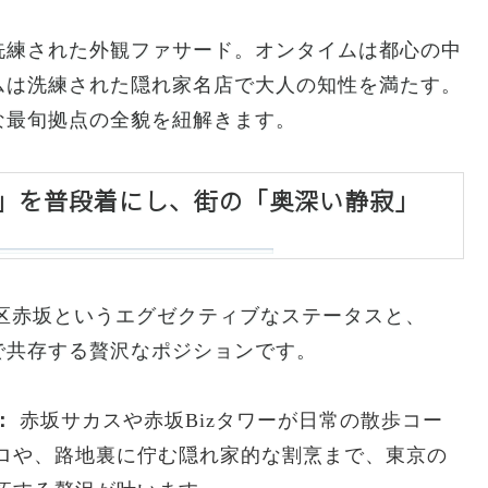
洗練された外観ファサード。オンタイムは都心の中
ムは洗練された隠れ家名店で大人の知性を満たす。
な最旬拠点の全貌を紐解きます。
進」を普段着にし、街の「奥深い静寂」
、港区赤坂というエグゼクティブなステータスと、
で共存する贅沢なポジションです。
：
赤坂サカスや赤坂Bizタワーが日常の散歩コー
ロや、路地裏に佇む隠れ家的な割烹まで、東京の