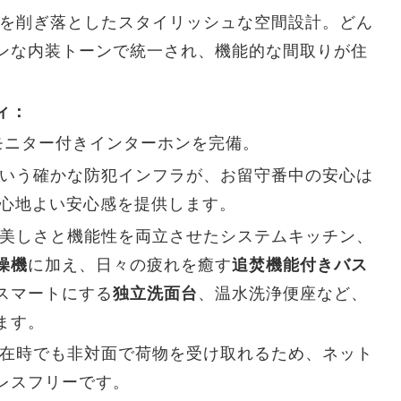
を削ぎ落としたスタイリッシュな空間設計。どん
ンな内装トーンで統一され、機能的な間取りが住
。
ィ：
モニター付きインターホンを完備。
という確かな防犯インフラが、お留守番中の安心は
心地よい安心感を提供します。
美しさと機能性を両立させたシステムキッチン、
燥機
に加え、日々の疲れを癒す
追焚機能付きバス
スマートにする
独立洗面台
、温水洗浄便座など、
ます。
在時でも非対面で荷物を受け取れるため、ネット
レスフリーです。