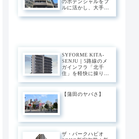
のポテンシャルをフ
ルに活かし、大手
町・日比谷・表参道
へダイレクト。東和
の「閑静な平穏」と
緑に憩う、機能美あ
ふれるスタイリッシ
ュ・ベース。
SYFORME KITA-
SENJU｜5路線のメ
ガインフラ「北千
住」を軽快に操り、
大手町・日比谷・上
野へダイレクト。駅
前の圧倒的な躍動
【蒲田のヤバさ】
と、分譲仕様の「洗
練された静穏」が美
しくリンクするスタ
イリッシュ・ベー
ス。
ザ・パークハビオ