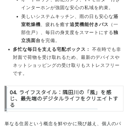
インターホンが強固な安心の私域を約束。
美しいシステムキッチン、雨の日も安心な
浴
室乾燥機
、疲れを癒す
追焚機能付きバス
（一
部住戸）、毎日の身支度をスマートにする
独
立洗面台
を完備。
多忙な毎日を支える宅配ボックス：
不在時でも非
対面で荷物を受け取れるため、最新のデバイスや
ネットショッピングの受け取りもストレスフリー
です。
04. ライフスタイル：隅田川の「風」を感
じ、最先端のデジタルライフをクリエイトす
る
単なる住居という概念を鮮やかに飛び越え、個人のパ