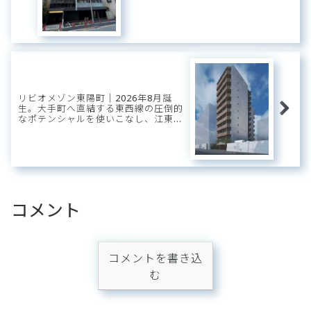
穏」に還る、初夏の光溢れる洗練のス
タイリッシュ・ベース。
リビオメゾン東陽町｜2026年8月誕
生。大手町へ直結する東西線の圧倒的
なポテンシャルを使いこなし、江東の
「豊かな潤い」に憩う。真夏の光が躍
動する次世代のスマート・ベース。
コメント
コメントを書き込
む