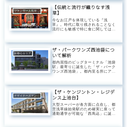
ジデンスです。本記事では、麻布十
番という特別な立地の魅力と、そこ
【伝統と流行が織りなす浅
で実現できるライ...
ファミリー人気エリア
草】
今なお江戸を体現している『浅
草』。時代に取り残されることなく
流行にも敏感で特に食に関しては伝
統を残しつつ新しいものを取り入れ
る試みがしやすいこともあり次々と
ヒット商品などが生まれています。
昔から変わらない物や新たに生まれ
ザ・パークワンズ西池袋につ
変わり世に出る物など...
副都心エリア
いて解析
都内屈指のビッグターミナル「池袋
駅」最寄りに誕生した「ザ・パーク
ワンズ西池袋」。都内至る所にアク
セスしやすく、お買い物も池袋だけ
で完結できてしまう利便性を併せ持
ち、映画館や水族館など娯楽施設も
充実。秋葉原に負けず劣らずのヲタ
【ザ・ケンジントン・レジデ
クの聖地へと発展...
デザイナーズマンション
ンス上池台】
大型スーパーが各方面に点在し、都
営浅草線始発駅のため確実に座って
通勤通学が可能な「西馬込」に誕生
した高級低層レジデンス「ザ・ケン
ジントン・レジデンス上池台」。