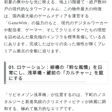
初夏の爽やかな光に映える、地上15階建て・総戸数80
戸の現代的なタワーフォルム。この物件最大の特徴
は、国内最大級のゲームメディアを運営する
「GameWith」の協力のもと、現代のデジタルワーカー
や配信者、ゲーマー、そしてクリエイターたちの理想
を詰め込んだ最先端のインフラを標準装備している点
にあります。完成したばかりの尖った個性が輝くプレ
ミアム拠点の全貌に迫ります。
01. ロケーション：柳橋の「粋な風情」を日
常にし、浅草橋・蔵前の「カルチャー」を庭
にする
「リビオメゾン浅草橋」が位置するのは、下町のノス
タルジーと新進気鋭のクリエイティビティが綺麗に調
和する、極めて魅力的なエリアです。