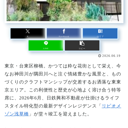
X
Facebook
はてブ
LINE
コピー
2026.06.19
東京・台東区柳橋。かつては粋な花街として栄え、今
なお神田川が隅田川へと注ぐ情緒豊かな風景と、もの
づくりのクラフトマンシップが交差するお洒落な東東
京エリア。この利便性と歴史が心地よく溶け合う特等
席に、2026年6月、日鉄興和不動産が仕掛けるライフ
スタイル特化型の最新デザインレジデンス「
リビオメ
ゾン浅草橋
」が堂々竣工を迎えました。