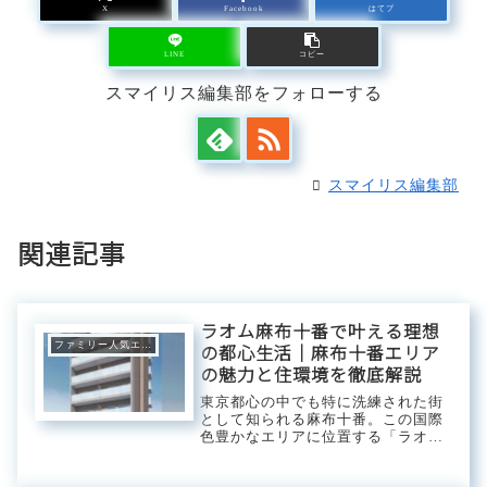
X
Facebook
はてブ
LINE
コピー
スマイリス編集部をフォローする
スマイリス編集部
関連記事
ラオム麻布十番で叶える理想
ファミリー人気エリア
の都心生活｜麻布十番エリア
の魅力と住環境を徹底解説
東京都心の中でも特に洗練された街
として知られる麻布十番。この国際
色豊かなエリアに位置する「ラオム
麻布十番」は、都市生活の利便性と
上質な住環境を両立した理想的なレ