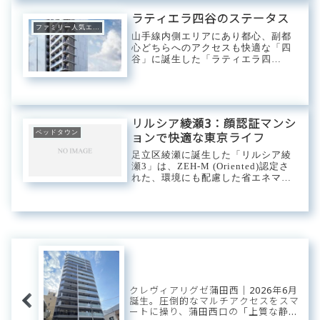
2LDKと3LDKタイプのファミリー向
け住戸から構成され、100㎡を超え
ラティエラ四谷のステータス
る広々とし...
ファミリー人気エリア
山手線内側エリアにあり都心、副都
心どちらへのアクセスも快適な「四
谷」に誕生した「ラティエラ四
谷」。駅から徒歩2分の好立地で、
かつては花街として栄えた「四谷荒
木町」は昔の名残を残しつつ様々な
飲食店が集まり賑を見せています。
【マンションについて...
リルシア綾瀬3：顔認証マンシ
ベッドタウン
ョンで快適な東京ライフ
足立区綾瀬に誕生した「リルシア綾
瀬3」は、ZEH-M (Oriented)認定さ
れた、環境にも配慮した省エネマン
ションです。顔認証システムや最新
の設備を備え、快適で安心な都心生
活をサポートします。住みやすさと
利便性を兼ね備えた綾瀬で、新し
い...
クレヴィアリグゼ蒲田西｜2026年6月
誕生。圧倒的なマルチアクセスをスマ
ートに操り、蒲田西口の「上質な静