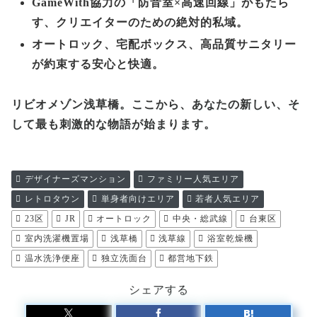
GameWith協力の「防音室×高速回線」がもたら
す、クリエイターのための絶対的私域。
オートロック、宅配ボックス、高品質サニタリー
が約束する安心と快適。
リビオメゾン浅草橋。ここから、あなたの新しい、そ
して最も刺激的な物語が始まります。
デザイナーズマンション
ファミリー人気エリア
レトロタウン
単身者向けエリア
若者人気エリア
23区
JR
オートロック
中央・総武線
台東区
室内洗濯機置場
浅草橋
浅草線
浴室乾燥機
温水洗浄便座
独立洗面台
都営地下鉄
シェアする