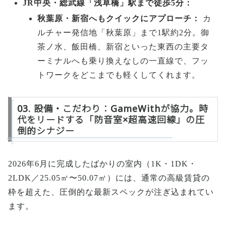
JR中央・総武線「浅草橋」駅まで徒歩5分：
秋葉原・新宿へもクイックにアプローチ：
カ
ルチャー発信地「秋葉原」まで1駅約2分。御
茶ノ水、飯田橋、新宿といった東西の主要タ
ーミナルへも乗り換えなしの一直線で、フッ
トワークをどこまでも軽くしてくれます。
03. 設備・こだわり：GameWithが協力。時
代をリードする「防音室×超高速回線」の圧
倒的シナジー
2026年6月に完成したばかりの室内（1K・1DK・
2LDK／25.05㎡〜50.07㎡）には、通常の高級賃貸の
枠を超えた、圧倒的な最新スペックが注ぎ込まれてい
ます。