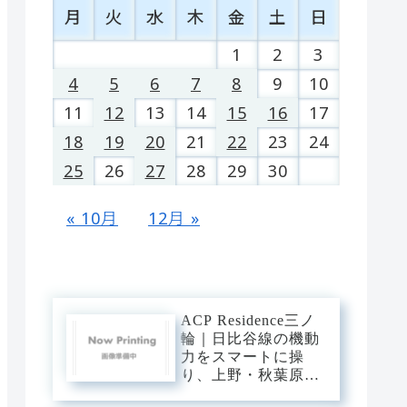
月
火
水
木
金
土
日
1
2
3
4
5
6
7
8
9
10
11
12
13
14
15
16
17
18
19
20
21
22
23
24
25
26
27
28
29
30
« 10月
12月 »
ACP Residence三ノ
輪｜日比谷線の機動
力をスマートに操
り、上野・秋葉原・
銀座へダイレクト。