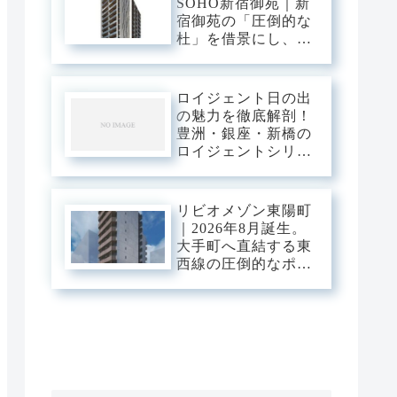
SOHO新宿御苑｜新
練された静穏」が美
宿御苑の「圧倒的な
しくリンクするスタ
杜」を借景にし、新
イリッシュ・ベー
宿中枢の躍動を手の
ス。
内に収める。職住の
境界を美しく溶か
ロイジェント日の出
す、三菱地所レジデ
の魅力を徹底解剖！
ンスが贈るハイエン
豊洲・銀座・新橋の
ドSOHOステージ。
ロイジェントシリー
ズと比較
リビオメゾン東陽町
｜2026年8月誕生。
大手町へ直結する東
西線の圧倒的なポテ
ンシャルを使いこな
し、江東の「豊かな
潤い」に憩う。真夏
の光が躍動する次世
代のスマート・ベー
ス。