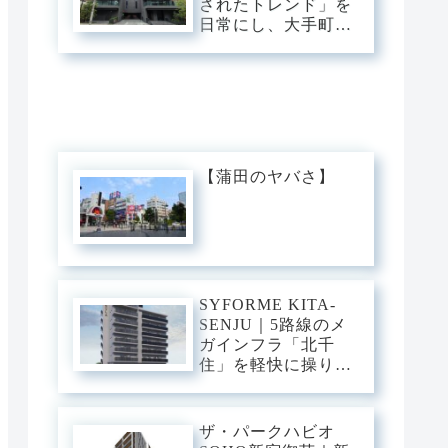
されたトレンド」を
ュ・ベース。
日常にし、大手町・
渋谷・銀座へダイレ
クト。神宮前の邸宅
街に佇む、光と意匠
が交差するプレミア
ム・スタイリッシュ
ベース。
【蒲田のヤバさ】
SYFORME KITA-
SENJU｜5路線のメ
ガインフラ「北千
住」を軽快に操り、
大手町・日比谷・上
野へダイレクト。駅
前の圧倒的な躍動
ザ・パークハビオ
と、分譲仕様の「洗