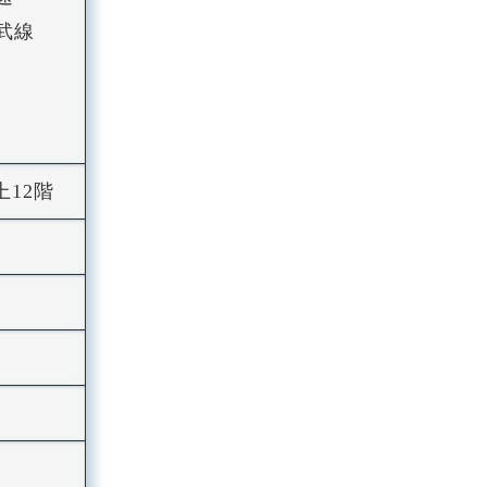
武線
上12階