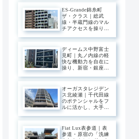
三ノ輪の「味わい深
い情緒」を普段使い
ES-Grande錦糸町
にし、静穏な私域に
ザ・クラス｜総武
寛ぐアーバン・ベー
線・半蔵門線のマル
ス。
チアクセスを操り、
大手町・東京・渋谷
へ一直線。錦糸町の
「先進インフラ」を
ディームス中野富士
普段使いにし、静穏
見町｜丸ノ内線の軽
な私域に寛ぐアーバ
快な機動力を自在に
ン・ベース。
操り、新宿・銀座・
大手町へ一直線。中
野・弥生町の「静穏
な平穏」に還る、洗
オーガスタレジデン
練のアーバン・スタ
ス北綾瀬｜千代田線
イリッシュベース。
のポテンシャルをフ
ルに活かし、大手
町・日比谷・表参道
へダイレクト。東和
の「閑静な平穏」と
Fiat Lux表参道｜表
緑に憩う、機能美あ
参道・原宿の「洗練
ふれるスタイリッシ